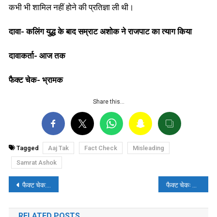
कभी भी शामिल नहीं होने की प्रतिज्ञा ली थी।
दावा- कलिंग युद्ध के बाद सम्राट अशोक ने राजपाट का त्याग किया
दावाकर्ता- आज तक
फैक्ट चेक- भ्रामक
Share this…
Tagged
Aaj Tak
Fact Check
Misleading
Samrat Ashok
पोस्ट
फैक्ट चेक: क्या बीजेपी ने कांग्रेस पर झूठे आरोप लगाने के लिए कोर्ट में माफी मांगी?
फैक्ट चेकः बाबा साहेब की एडिटेड फोटो भ्रामक दावे के साथ वायरल
नेविगेशन
RELATED POSTS