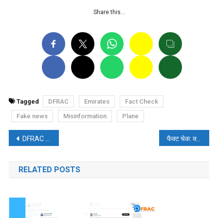
Share this…
Tagged
DFRAC
Emirates
Fact Check
Fake news
Misinformation
Plane
पोस्ट
DFRAC विश्लेषणः ‘दलितों’ के खिलाफ भारत का ‘अन-सोशल मीडिया’
फैक्ट चेक: क्या रूस ने यूक्रेन की सीमा पर “लेट्स गो ब्रैंडन” लिखा?
नेविगेशन
RELATED POSTS