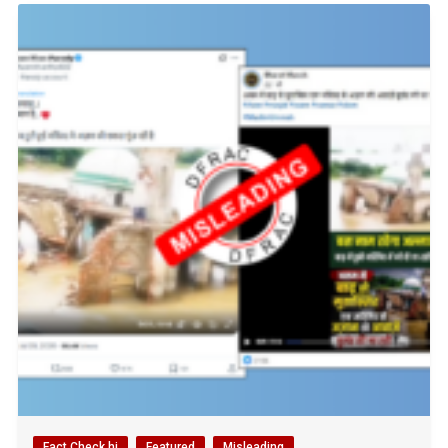
Fact Check hi
Featured
Misleading