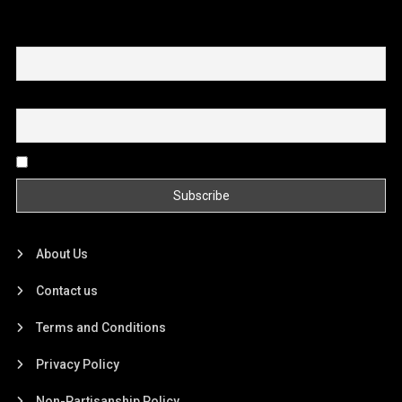
First name or full name
Email
By continuing, you accept the privacy policy
About Us
Contact us
Terms and Conditions
Privacy Policy
Non-Partisanship Policy