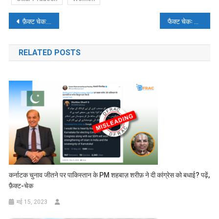
पोस्ट
फ़ैक्ट चेक: क्या गुजरात में लगे पाकिस्तान जिंदाबाद के नारे? वायरल वीडियो की जानिए सच्चाई
फैक्ट चेकः धारा-370 हटने के बाद डरकर भजन गाने लगे फारूक अब्दुल्लाह?
नेविगेशन
RELATED POSTS
कर्नाटक चुनाव जीतने पर पाकिस्तान के PM शहबाज़ शरीफ़ ने दी कांग्रेस को बधाई? पढ़ें,
फ़ैक्ट-चेक
मई 15, 2023