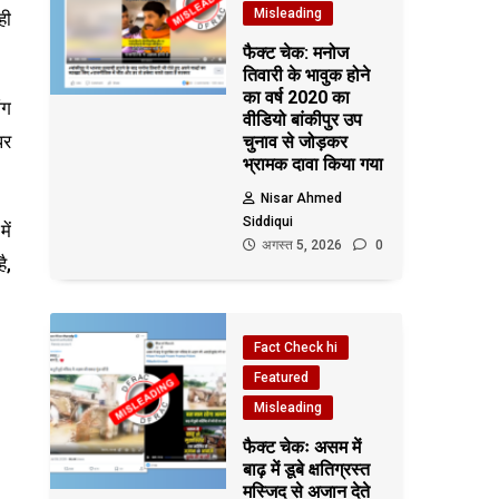
Misleading
ही
फैक्ट चेक: मनोज
तिवारी के भावुक होने
का वर्ष 2020 का
ंग
वीडियो बांकीपुर उप
पर
चुनाव से जोड़कर
भ्रामक दावा किया गया
Nisar Ahmed
Siddiqui
ें
अगस्त 5, 2026
0
ै,
Fact Check hi
Featured
Misleading
फैक्ट चेकः असम में
बाढ़ में डूबे क्षतिग्रस्त
मस्जिद से अजान देते