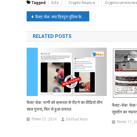
Tagged
bZx
Crypto finance
Cryptocurrencie
पोस्ट
फैक्ट चेक: क्या त्रिपुरा पुलिस के सामने तलवार के लेकर घूम रहा था दंगाई?
नेविगेशन
RELATED POSTS
फैक्ट चेक: पत्नी को क्रूरता से पीटने का वीडियो तीन
फैक्ट-चेक: फेक न
साल पुराना, फिर से हुआ वायरल
सुदर्शन का नफ़रत 
दिसम्बर 27, 2024
Dilshad Noor
सितम्बर 17, 