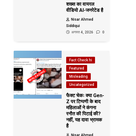
शख्स का वायरल
वीडियो AI-जनरेटेड है
Nisar Ahmed
Siddiqui
अगस्त 4, 2026
0
Fact Check hi
Featured
Misleading
Uncategorized
फैक्ट चेकः क्या Gen-
Z पर टिप्पणी के बाद
महिलाओं ने कंगना
रनौत की पिटाई की?
नहीं, यह दावा भ्रामक
है
Nisar Ahmed