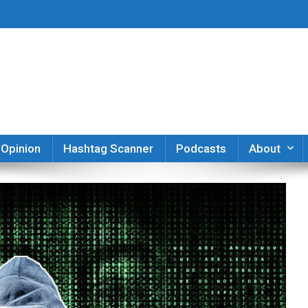
er
Opinion
Hashtag Scanner
Podcasts
About