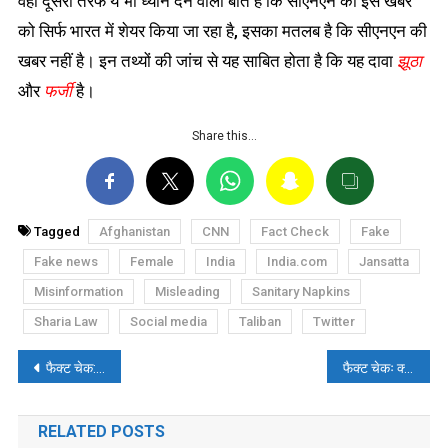
वहीं दूसरी तरफ ये भी ध्यान देने वाली बात है कि सीएनएन की इस खबर
को सिर्फ भारत में शेयर किया जा रहा है, इसका मतलब है कि सीएनएन की
खबर नहीं है। इन तथ्यों की जांच से यह साबित होता है कि यह दावा
झूठा
और
फर्जी
है।
Share this…
Tagged
Afghanistan
CNN
Fact Check
Fake
Fake news
Female
India
India.com
Jansatta
Misinformation
Misleading
Sanitary Napkins
Sharia Law
Social media
Taliban
Twitter
पोस्ट
फैक्ट चेक: पाकिस्तान में छप रहे हैं भारत के नकली नोट?
फैक्ट चेकः क्या तालिबानी नेता मुल्ला बरादर मारा गया? जानें- सच्चाई
नेविगेशन
RELATED POSTS