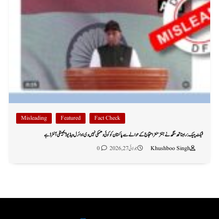
Misleading
Featured
Fact Check
فیکٹ چیک: راجناتھ سنگھ نے جنتر منتر احتجاج کے حوالے سے پاکستان کو کوئی دھمکی نہیں دی؛ وائرل ویڈیو ڈیجیٹلی آلٹرڈ ہے
Khushboo Singh
جولائی 27, 2026
0