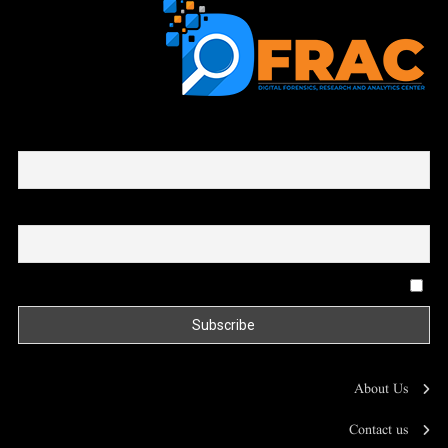
First name or full name
Email
By continuing, you accept the privacy policy
About Us
Contact us