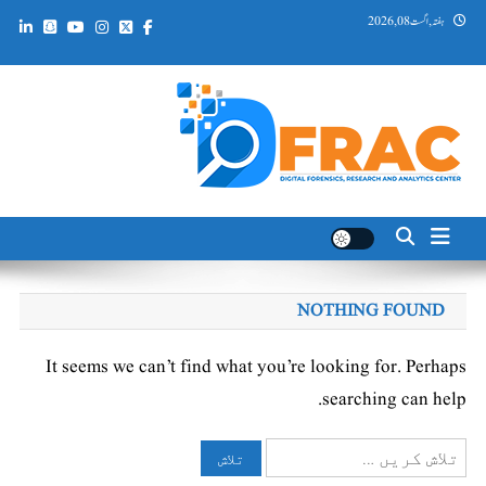
Ski
ہفتہ, اگست 08, 2026
t
conten
DFRAC_ORG
Digital Forensics, Research and Analytics Center
NOTHING FOUND
It seems we can’t find what you’re looking for. Perhaps
searching can help.
تلاش
کریں