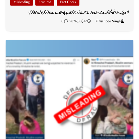
Misleading
Featured
Fact Check
فیکٹ چیک: وارانسی فیملی کورٹ میں میاں بیوی کے تنازعے کی ویڈیو کو سی جے پی مظاہرے سے جوڑ کر گمراہ کن دعویٰ کیا گیا
Khushboo Singh
جولائی 30, 2026
0