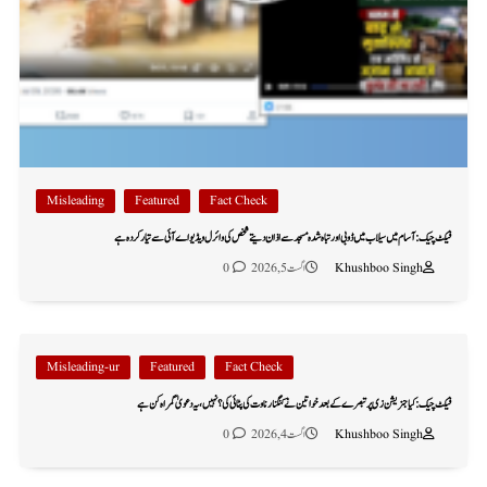
Misleading
Featured
Fact Check
فیکٹ چیک: آسام میں سیلاب میں ڈوبی اور تباہ شدہ مسجد سے اذان دیتے شخص کی وائرل ویڈیو اے آئی سے تیار کردہ ہے
Khushboo Singh
اگست 5, 2026
0
Misleading-ur
Featured
Fact Check
فیکٹ چیک: کیا جنریشن زی پر تبصرے کے بعد خواتین نے کنگنا رناوت کی پٹائی کی؟ نہیں، یہ دعویٰ گمراہ کن ہے
Khushboo Singh
اگست 4, 2026
0