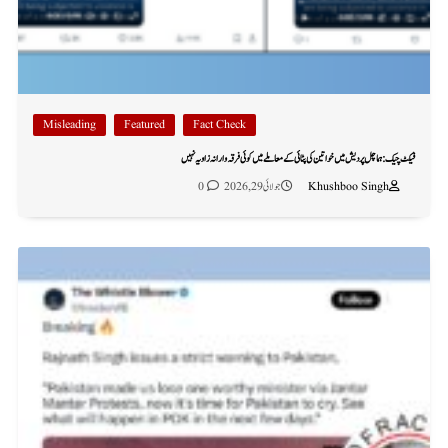
Misleading
Featured
Fact Check
فیکٹ چیک: ہماچل پردیش میں خواتین کی پٹائی کے معاملے میں کوئی فرقہ وارانہ زاویہ نہیں
Khushboo Singh
جولائی 29, 2026
0