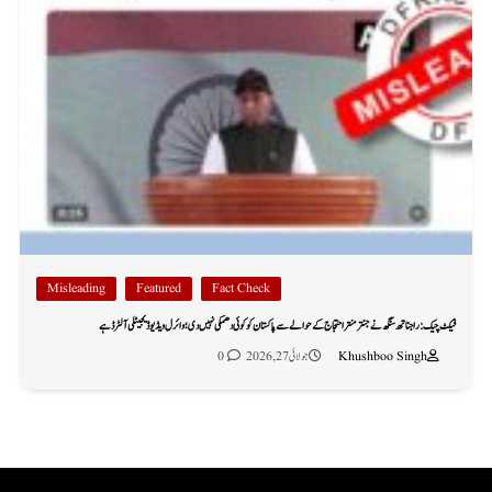
Misleading
Featured
Fact Check
فیکٹ چیک: راجناتھ سنگھ نے جنتر منتر احتجاج کے حوالے سے پاکستان کو کوئی دھمکی نہیں دی؛ وائرل ویڈیو ڈیجیٹلی آلٹرڈ ہے
Khushboo Singh
جولائی 27, 2026
0