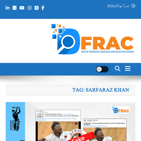
Ski
جمعہ, اگست 07, 2026
t
conten
DFRAC_ORG
Digital Forensics, Research and Analytics Center
TAG:
SARFARAZ KHAN