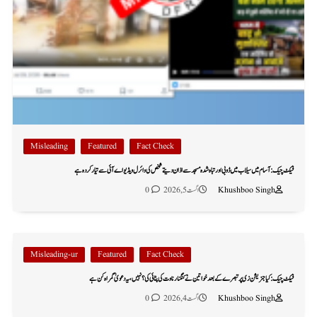
Misleading
Featured
Fact Check
فیکٹ چیک: آسام میں سیلاب میں ڈوبی اور تباہ شدہ مسجد سے اذان دیتے شخص کی وائرل ویڈیو اے آئی سے تیار کردہ ہے
Khushboo Singh
اگست 5, 2026
0
Misleading-ur
Featured
Fact Check
فیکٹ چیک: کیا جنریشن زی پر تبصرے کے بعد خواتین نے کنگنا رناوت کی پٹائی کی؟ نہیں، یہ دعویٰ گمراہ کن ہے
Khushboo Singh
اگست 4, 2026
0