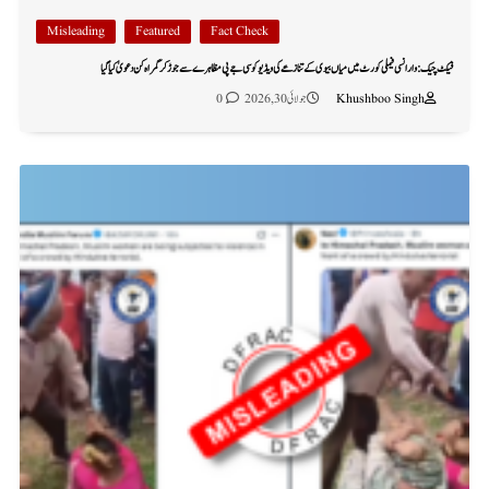
Misleading
Featured
Fact Check
فیکٹ چیک: وارانسی فیملی کورٹ میں میاں بیوی کے تنازعے کی ویڈیو کو سی جے پی مظاہرے سے جوڑ کر گمراہ کن دعویٰ کیا گیا
Khushboo Singh
جولائی 30, 2026
0