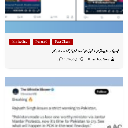
Misleading
Featured
Fact Check
فیکٹ چیک: ہماچل پردیش میں خواتین کی پٹائی کے معاملے میں کوئی فرقہ وارانہ زاویہ نہیں
Khushboo Singh
جولائی 29, 2026
0