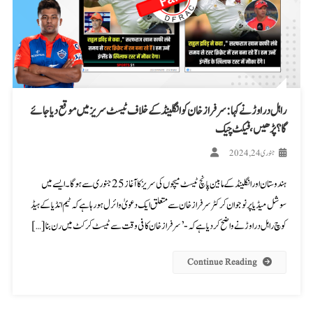
راہل دراوڑ نے کہا: سرفراز خان کو انگلینڈ کے خلاف ٹیسٹ سریز میں موقع دیا جائے
گا؟ پڑھیں، فیکٹ چیک
جنوری 24, 2024
ہندوستان اور انگلینڈ کے مابین پانچ ٹیسٹ میچوں کی سریز کاآغاز 25 جنوری سے ہوگا۔ ایسے میں
سوشل میڈیا پر نوجوان کرکٹر سرفراز خان سے متعلق ایک دعویٰ وائرل ہو رہا ہے کہ ٹیم انڈیا کے ہیڈ
کوچ راہل دراوڑ نے واضح کر دیا ہے کہ-’سرفراز خان کافی وقت سے ٹیسٹ کرکٹ میں رن بنا […]
Continue Reading