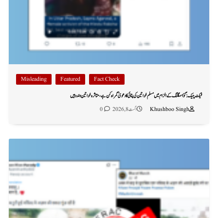
Misleading
Featured
Fact Check
فیکٹ چیک: گؤ اسمگلنگ کے الزام میں مسلم خواتین کی پٹائی کا دعویٰ گمراہ کن ہے، متاثرہ خواتین ہندو ہیں
Khushboo Singh
اگست 8, 2026
0