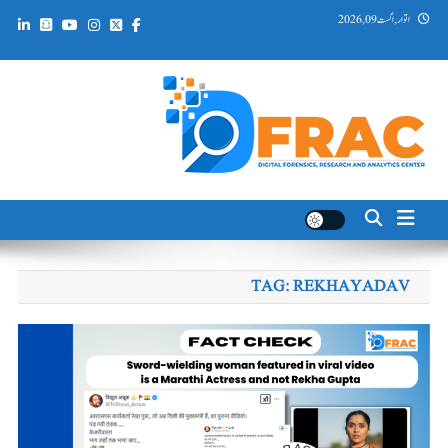
Ski
اتوار, اگست 09, 2026
t
conten
DFRAC_ORG
Digital Forensics, Research and Analytics Center
TAG:
REKHAYADAV