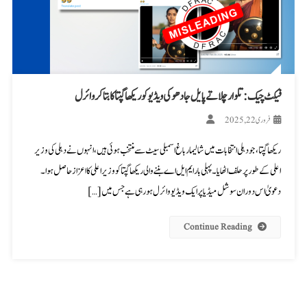
فیکٹ چیک: تلوار چلاتے پایل جادھو کی ویڈیو کو ریکھا گپتا کا بتاکر وائرل
فروری 22, 2025
ریکھا گپتا، جو دہلی انتخابات میں شالیمار باغ اسمبلی سیٹ سے منتخب ہوئی ہیں، انہوں نے دہلی کی وزیر
اعلی کے طور پر حلف اٹھایا۔ پہلی بار ایم ایل اے بننے والی ریکھا گپتا کو وزیر اعلی کا اعزاز حاصل ہوا۔
دعویٰ اس دوران سوشل میڈیا پر ایک ویڈیو وائرل ہو رہی ہے جس میں […]
Continue Reading