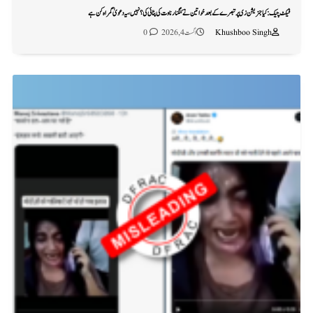
فیکٹ چیک: کیا جنریشن زی پر تبصرے کے بعد خواتین نے کنگنا رناوت کی پٹائی کی؟ نہیں، یہ دعویٰ گمراہ کن ہے
Khushboo Singh
اگست 4, 2026
0