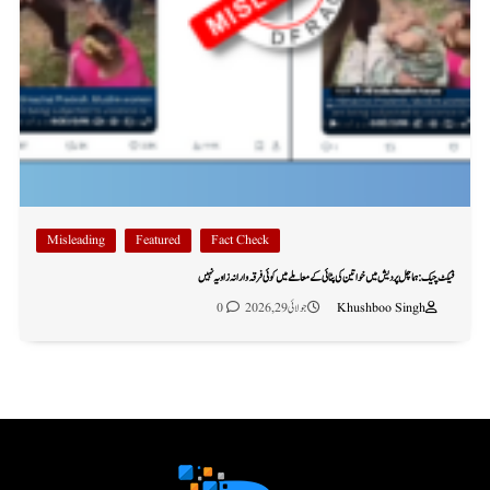
Misleading
Featured
Fact Check
فیکٹ چیک: ہماچل پردیش میں خواتین کی پٹائی کے معاملے میں کوئی فرقہ وارانہ زاویہ نہیں
Khushboo Singh
جولائی 29, 2026
0