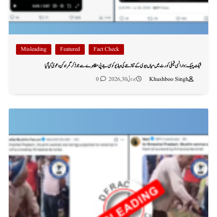
Misleading
Featured
Fact Check
فیکٹ چیک: وارانسی فیملی کورٹ میں میاں بیوی کے تنازعے کی ویڈیو کو سی جے پی مظاہرے سے جوڑ کر گمراہ کن دعویٰ کیا گیا
Khushboo Singh
جولائی 30, 2026
0