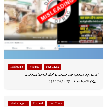
Misleading
Featured
Fact Check
فیکٹ چیک: آسام میں سیلاب میں ڈوبی اور تباہ شدہ مسجد سے اذان دیتے شخص کی وائرل ویڈیو اے آئی سے تیار کردہ ہے
Khushboo Singh
اگست 5, 2026
0
Misleading-ur
Featured
Fact Check