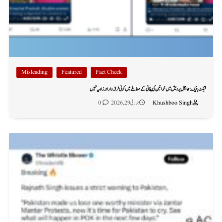
Misleading
Featured
Fact Check
فیکٹ چیک: ہماچل پردیش میں خواتین کی پٹائی کے معاملے میں کوئی فرقہ وارانہ زاویہ نہیں
Khushboo Singh
جولائی 29, 2026
0