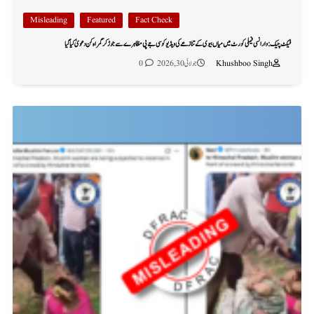
Misleading
Featured
Fact Check
فیکٹ چیک: وارانسی فیملی کورٹ میں میاں بیوی کے تنازعے کی ویڈیو کو سی جے پی مظاہرے سے جوڑ کر گمراہ کن دعویٰ کیا گیا
Khushboo Singh
جولائی 30, 2026
0