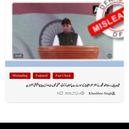
Misleading
Featured
Fact Check
فیکٹ چیک: راجناتھ سنگھ نے جنتر منتر احتجاج کے حوالے سے پاکستان کو کوئی دھمکی نہیں دی؛ وائرل ویڈیو ڈیجیٹلی آلٹرڈ ہے
Khushboo Singh
جولائی 27, 2026
0