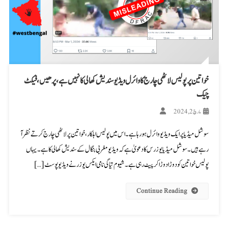
خواتین پر پولیس لاٹھی چارج کا وائرل ویڈیو سندیش کھالی کا نہیں ہے، پرھیں، فیکٹ
چیک
مارچ 2, 2024
سوشل میڈیا پر ایک ویڈیو وائرل ہو رہا ہے۔ اس میں پولیس اہلکار، خواتین پر لاٹھی چارج کرتے نظر آ
رہے ہیں۔ سوشل میڈیا یوزرس کا دعویٰ ہے کہ ویڈیو مغربی بنگال کے سندیش کھالی کا ہے۔ یہاں
پولیس خواتین کو دوڑا دوڑا کر پیٹ رہی ہے۔ شیوم تیاگی نامی ایکس یوزر نے ویڈیو پوسٹ […]
Continue Reading