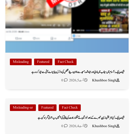
Misleading
Featured
Fact Check
فیکٹ چیک: آسام میں سیلاب میں ڈوبی اور تباہ شدہ مسجد سے اذان دیتے شخص کی وائرل ویڈیو اے آئی سے تیار کردہ ہے
Khushboo Singh
اگست 5, 2026
0
Misleading-ur
Featured
Fact Check
فیکٹ چیک: کیا جنریشن زی پر تبصرے کے بعد خواتین نے کنگنا رناوت کی پٹائی کی؟ نہیں، یہ دعویٰ گمراہ کن ہے
Khushboo Singh
اگست 4, 2026
0