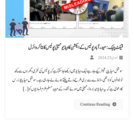
فیکٹ چیک: حیدرآباد پولیس کے ایکشن کا ویڈیو ممبئی پولیس کا بتا کر وائرل
جنوری 25, 2024
سوشل میڈیا پر شیئر کیے جا رہے ایک ویڈیو میں دیکھا جا سکتا ہے کہ پولیس کی نفری، گھروں سے کچھ
نوجوانوں کو لاٹھی-ڈنڈے سے بری طرح مارتے پیٹتے ہوئے لے جا رہی ہے۔ سوشل میڈیا یوزرس
کا دعویٰ ہے کہ یہ ویڈیو میرا روڈ، ممبئی میں ہوئے تشدد کے مبینہ مسلم ملزم فسادیوں کو […]
Continue Reading