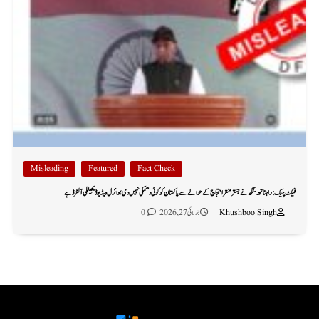
Misleading
Featured
Fact Check
فیکٹ چیک: راجناتھ سنگھ نے جنتر منتر احتجاج کے حوالے سے پاکستان کو کوئی دھمکی نہیں دی؛ وائرل ویڈیو ڈیجیٹلی آلٹرڈ ہے
Khushboo Singh
جولائی 27, 2026
0