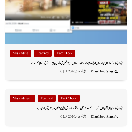
Misleading
Featured
Fact Check
فیکٹ چیک: آسام میں سیلاب میں ڈوبی اور تباہ شدہ مسجد سے اذان دیتے شخص کی وائرل ویڈیو اے آئی سے تیار کردہ ہے
Khushboo Singh
اگست 5, 2026
0
Misleading-ur
Featured
Fact Check
فیکٹ چیک: کیا جنریشن زی پر تبصرے کے بعد خواتین نے کنگنا رناوت کی پٹائی کی؟ نہیں، یہ دعویٰ گمراہ کن ہے
Khushboo Singh
اگست 4, 2026
0