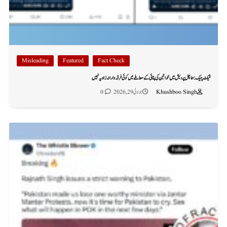
Misleading
Featured
Fact Check
فیکٹ چیک: ہماچل پردیش میں خواتین کی پٹائی کے معاملے میں کوئی فرقہ وارانہ زاویہ نہیں
Khushboo Singh
جولائی 29, 2026
0