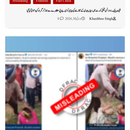
Misleading
Featured
Fact Check
فیکٹ چیک: وارانسی فیملی کورٹ میں میاں بیوی کے تنازعے کی ویڈیو کو سی جے پی مظاہرے سے جوڑ کر گمراہ کن دعویٰ کیا گیا
Khushboo Singh
جولائی 30, 2026
0