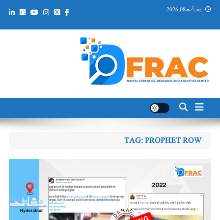
Ski
ہفتہ, اگست 08, 2026
t
conten
DFRAC_ORG
Digital Forensics, Research and Analytics Center
TAG:
PROPHET ROW