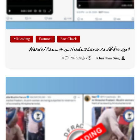
Misleading
Featured
Fact Check
فیکٹ چیک: وارانسی فیملی کورٹ میں میاں بیوی کے تنازعے کی ویڈیو کو سی جے پی مظاہرے سے جوڑ کر گمراہ کن دعویٰ کیا گیا
Khushboo Singh
جولائی 30, 2026
0