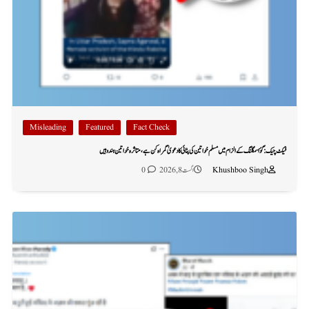
Misleading
Featured
Fact Check
فیکٹ چیک: گؤ اسمگلنگ کے الزام میں مسلم خواتین کی پٹائی کا دعویٰ گمراہ کن ہے، متاثرہ خواتین ہندو ہیں
Khushboo Singh
اگست 8, 2026
0