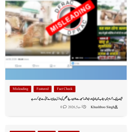
Misleading
Featured
Fact Check
فیکٹ چیک: آسام میں سیلاب میں ڈوبی اور تباہ شدہ مسجد سے اذان دیتے شخص کی وائرل ویڈیو اے آئی سے تیار کردہ ہے
Khushboo Singh
اگست 5, 2026
0