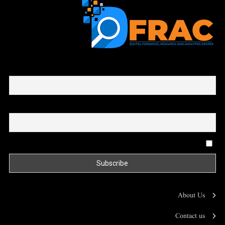
First name or full name
Email
By continuing, you accept the privacy policy
About Us
Contact us