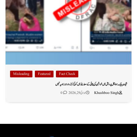
Misleading
Featured
Fact Check
فیکٹ چیک: ہماچل پردیش میں خواتین کی پٹائی کے معاملے میں کوئی فرقہ وارانہ زاویہ نہیں
Khushboo Singh
جولائی 29, 2026
0