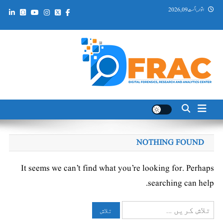
Ski
اتوار, اگست 09, 2026
t
conten
DFRAC_ORG
Digital Forensics, Research and Analytics Center
NOTHING FOUND
It seems we can’t find what you’re looking for. Perhaps
searching can help.
تلاش
کریں