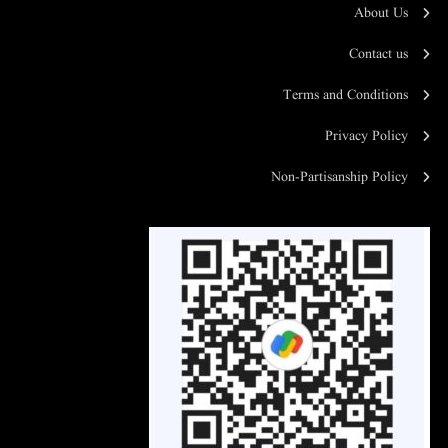
About Us
Contact us
Terms and Conditions
Privacy Policy
Non-Partisanship Policy