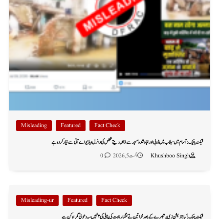
Misleading
Featured
Fact Check
فیکٹ چیک: آسام میں سیلاب میں ڈوبی اور تباہ شدہ مسجد سے اذان دیتے شخص کی وائرل ویڈیو اے آئی سے تیار کردہ ہے
Khushboo Singh
اگست 5, 2026
0
Misleading-ur
Featured
Fact Check
فیکٹ چیک: کیا جنریشن زی پر تبصرے کے بعد خواتین نے کنگنا رناوت کی پٹائی کی؟ نہیں، یہ دعویٰ گمراہ کن ہے