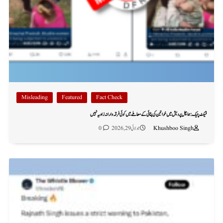
Misleading
Featured
Fact Check
فیکٹ چیک: ہماچل پردیش میں خواتین کی پٹائی کے معاملے میں کوئی فرقہ وارانہ زاویہ نہیں
Khushboo Singh
جولائی 29, 2026
0