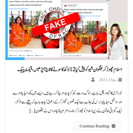
اسلام چھوڑ کر بھگوان شیو کو پیش کیا 12 لاکھ کا سونے کا تاج؟ پڑھیں، فیکٹ چیک
مارچ 25, 2023
نوراتری کا تہوار چل رہا ہے۔ لوگ ورت رکھ کر پوجا-ارچنا کر رہے ہیں۔ ایسے میں کچھ میڈیا ادارے
اور سوشل میڈیا یوزرس کی جانب سے ایک تصویر شیئر کرکے دعویٰ کیا جا رہا ہے کہ پیشے سے ڈاکٹر،
ایک گجراتی خاتون نے دین اسلام کو چھوڑکر ہندو دھرم اپنا لیا اور اس نے بھگوان […]
Continue Reading