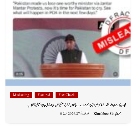
Misleading
Featured
Fact Check
فیکٹ چیک: راجناتھ سنگھ نے جنتر منتر احتجاج کے حوالے سے پاکستان کو کوئی دھمکی نہیں دی؛ وائرل ویڈیو ڈیجیٹلی آلٹرڈ ہے
Khushboo Singh
جولائی 27, 2026
0