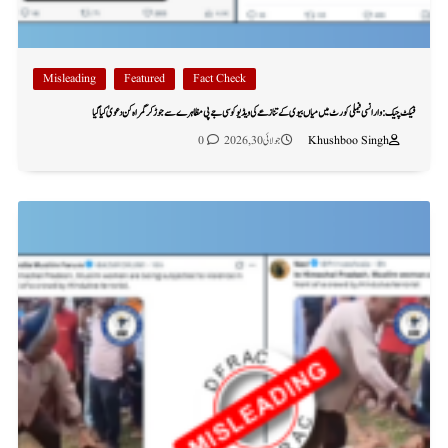
Misleading
Featured
Fact Check
فیکٹ چیک: وارانسی فیملی کورٹ میں میاں بیوی کے تنازعے کی ویڈیو کو سی جے پی مظاہرے سے جوڑ کر گمراہ کن دعویٰ کیا گیا
Khushboo Singh
جولائی 30, 2026
0