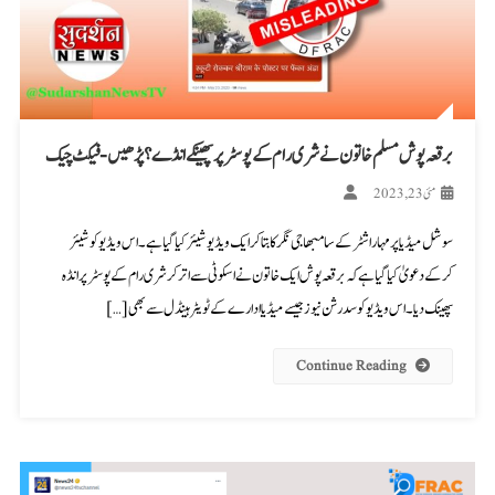
برقعہ پوش مسلم خاتون نے شری رام کے پوسٹر پر پھینکے انڈے؟ پڑھیں-فیکٹ چیک
مئی 23, 2023
سوشل میڈیا پر مہاراشٹر کے سامبھاجی نگر کا بتا کر ایک ویڈیو شیئر کیا گیا ہے۔ اس ویڈیو کو شیئر
کرکے دعویٰ کیا گیا ہے کہ برقعہ پوش ایک خاتون نے اسکوٹی سے اترکر شری رام کے پوسٹر پر انڈہ
پھینک دیا۔ اس ویڈیو کو سدرشن نیوز جیسے میڈیا ادارے کے ٹویٹر ہینڈل سے بھی […]
Continue Reading