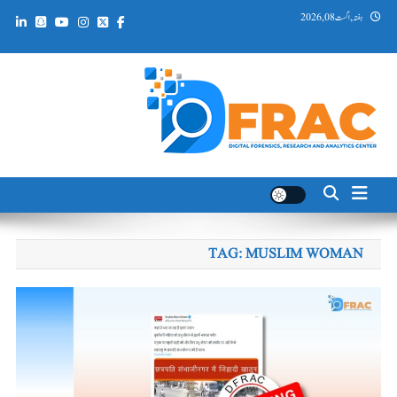
Ski
ہفتہ, اگست 08, 2026
t
conten
DFRAC_ORG
Digital Forensics, Research and Analytics Center
TAG:
MUSLIM WOMAN