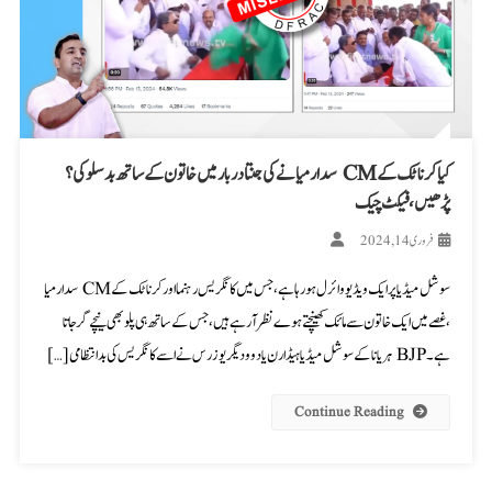
کیا کرناٹک کے CM سدارمیا نے کی جنتادربار میں خاتون کے ساتھ بدسلوکی؟
پڑھیں، فیکٹ چیک
فروری 14, 2024
سوشل میڈیا پر ایک ویڈیو وائرل ہو رہا ہے، جس میں کانگریس رہنما اور کرناٹک کے CM سدارمیا
،غصے میں ایک خاتون سے مائک کھینچتے ہوے نظر آرہے ہیں، جس کے ساتھ ہی پلو بھی نیچے گر جاتا
ہے۔ BJP ہریانا کے سوشل میڈیا ہیڈ ارن یادو و دیگر یوزرس نے اسے کانگریس کی بدانتظامی […]
Continue Reading