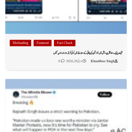
Misleading
Featured
Fact Check
فیکٹ چیک: ہماچل پردیش میں خواتین کی پٹائی کے معاملے میں کوئی فرقہ وارانہ زاویہ نہیں
Khushboo Singh
جولائی 29, 2026
0