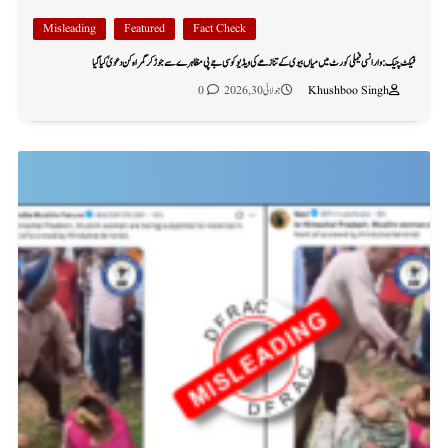
Misleading
Featured
Fact Check
فیکٹ چیک: وارانسی فیملی کورٹ میں میاں بیوی کے تنازعے کی ویڈیو کو سی جے پی مظاہرے سے جوڑ کر گمراہ کن دعویٰ کیا گیا
Khushboo Singh
جولائی 30, 2026
0