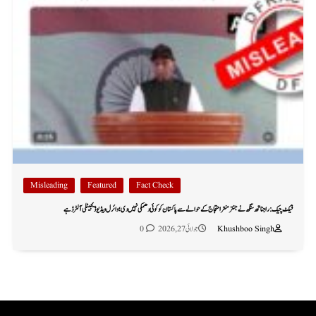
Misleading
Featured
Fact Check
فیکٹ چیک: راجناتھ سنگھ نے جنتر منتر احتجاج کے حوالے سے پاکستان کو کوئی دھمکی نہیں دی؛ وائرل ویڈیو ڈیجیٹلی آلٹرڈ ہے
Khushboo Singh
جولائی 27, 2026
0