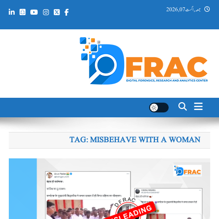
Ski
جمعہ, اگست 07, 2026
t
conten
DFRAC_ORG
Digital Forensics, Research and Analytics Center
TAG:
MISBEHAVE WITH A WOMAN