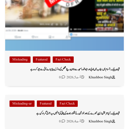
Misleading
Featured
Fact Check
فیکٹ چیک: آسام میں سیلاب میں ڈوبی اور تباہ شدہ مسجد سے اذان دیتے شخص کی وائرل ویڈیو اے آئی سے تیار کردہ ہے
Khushboo Singh
اگست 5, 2026
0
Misleading-ur
Featured
Fact Check
فیکٹ چیک: کیا جنریشن زی پر تبصرے کے بعد خواتین نے کنگنا رناوت کی پٹائی کی؟ نہیں، یہ دعویٰ گمراہ کن ہے
Khushboo Singh
اگست 4, 2026
0