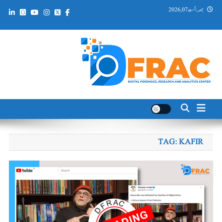
Ski
جمعہ, اگست 07, 2026
t
conten
DFRAC_ORG
Digital Forensics, Research and Analytics Center
TAG:
KAFIR