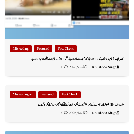
Misleading
Featured
Fact Check
فیکٹ چیک: آسام میں سیلاب میں ڈوبی اور تباہ شدہ مسجد سے اذان دیتے شخص کی وائرل ویڈیو اے آئی سے تیار کردہ ہے
Khushboo Singh
اگست 5, 2026
0
Misleading-ur
Featured
Fact Check
فیکٹ چیک: کیا جنریشن زی پر تبصرے کے بعد خواتین نے کنگنا رناوت کی پٹائی کی؟ نہیں، یہ دعویٰ گمراہ کن ہے
Khushboo Singh
اگست 4, 2026
0