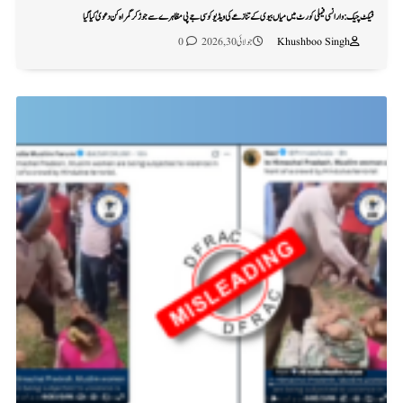
فیکٹ چیک: وارانسی فیملی کورٹ میں میاں بیوی کے تنازعے کی ویڈیو کو سی جے پی مظاہرے سے جوڑ کر گمراہ کن دعویٰ کیا گیا
Khushboo Singh
جولائی 30, 2026
0