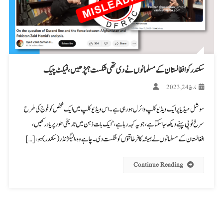
سکندر کو افغانستان کے مسلمانوں نے دی تھی شکست؟ پڑھیں، فیکٹ چیک
مارچ 24, 2023
سوشل میڈیا پر ایک ویڈیو کلپ وائرل ہو رہی ہے۔ اس ویڈیو کلپ میں ایک شخص کو فوج کی طرح
سرخ ٹوپی پہنے دیکھا جا سکتا ہے، جو یہ کہہ رہا ہے،’ایک بات ذہن میں تاریخی طور پر یاد رکھیں،
افغانستان کے مسلمانوں نے ہمیشہ کافر طاقتوں کو شکست دی۔ چاہے وہ، الیگژنڈر (سکندر) ہو، […]
Continue Reading