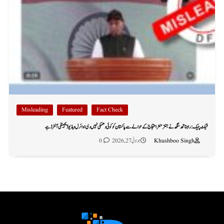
Misleading
Featured
Fact Check
فیکٹ چیک: راجناتھ سنگھ نے جنتر منتر احتجاج کے حوالے سے پاکستان کو کوئی دھمکی نہیں دی؛ وائرل ویڈیو ڈیجیٹلی آلٹرڈ ہے
Khushboo Singh
جولائی 27, 2026
0