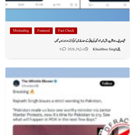
Misleading
Featured
Fact Check
فیکٹ چیک: ہماچل پردیش میں خواتین کی پٹائی کے معاملے میں کوئی فرقہ وارانہ زاویہ نہیں
Khushboo Singh
جولائی 29, 2026
0