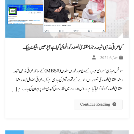
کیا عراقی مذہبی شیعہ رہنما مقتدیٰ الصدر کو اغوا کیا گیا ہے؟ پڑھیں، فیکٹ چیک
جنوری 6, 2024
سوشل میڈیا پر سعودی عرب کے ولی عہد محمد بن سلمان (#MBS) کے ساتھ عراقی مذہبی شیعہ
رہنما مقتدیٰ الصدر کی تصویر اس دعوے کے تحت شیئرکی جا رہی ہے کہ-عراقی اعتدال پسند رہنما
مقتدیٰ الصدر کو اغوا کر لیا گیا ہے اور اس واردات میں شک سوئی کلیدی طور پر ایران کی جانب ہے […]
Continue Reading