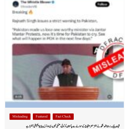
Misleading
Featured
Fact Check
فیکٹ چیک: راجناتھ سنگھ نے جنتر منتر احتجاج کے حوالے سے پاکستان کو کوئی دھمکی نہیں دی؛ وائرل ویڈیو ڈیجیٹلی آلٹرڈ ہے