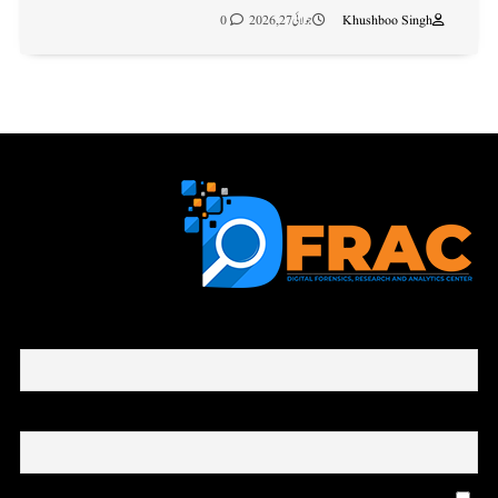
Khushboo Singh
جولائی 27, 2026
0
First name or full name
Email
By continuing, you accept the privacy policy