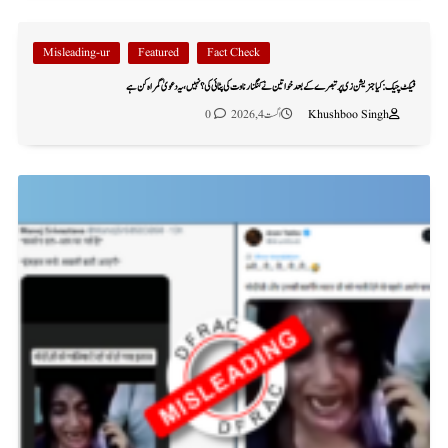
Misleading-ur
Featured
Fact Check
فیکٹ چیک: کیا جنریشن زی پر تبصرے کے بعد خواتین نے کنگنا رناوت کی پٹائی کی؟ نہیں، یہ دعویٰ گمراہ کن ہے
Khushboo Singh
اگست 4, 2026
0