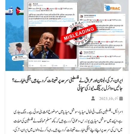
ایران، ترکی، لبنان اور عراق نے فلسطینی سرحد پر تعینات کر دیے ہیں جنگی طیارے؟
جانیں، وائرل بریکنگ نیوز کی سچائی
اکتوبر 10, 2023
اسرائیل-فلسطین جنگ، فی الحال میڈیا-سوشل میڈیا میں موضوع بحث بنی ہوئی ہے۔ جنگ جاری
ہے، ایسے میں سوشل میڈیا پر یوزرس، دعویٰ کر رہے ہیں کہ کچھ مسلم ممالک نے فلسطین کی حمایت
میں اس کی سرحد پر اپنے اپنے جنگی طیارے تعینات کر دیے ہیں۔ ایسا کرنے والوں میں ایران، ترکی،