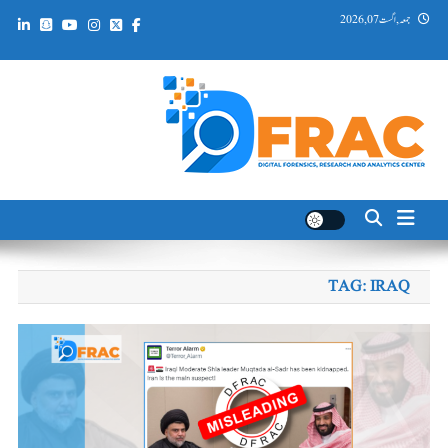
Ski
جمعہ, اگست 07, 2026
t
conten
DFRAC_ORG
Digital Forensics, Research and Analytics Center
TAG:
IRAQ