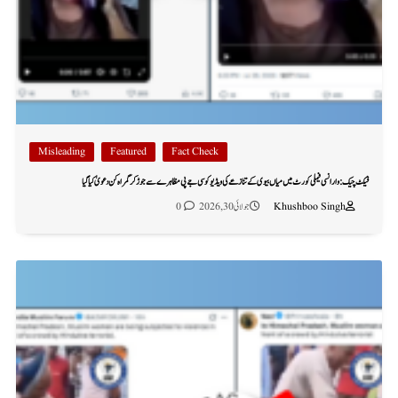
Misleading
Featured
Fact Check
فیکٹ چیک: وارانسی فیملی کورٹ میں میاں بیوی کے تنازعے کی ویڈیو کو سی جے پی مظاہرے سے جوڑ کر گمراہ کن دعویٰ کیا گیا
Khushboo Singh
جولائی 30, 2026
0