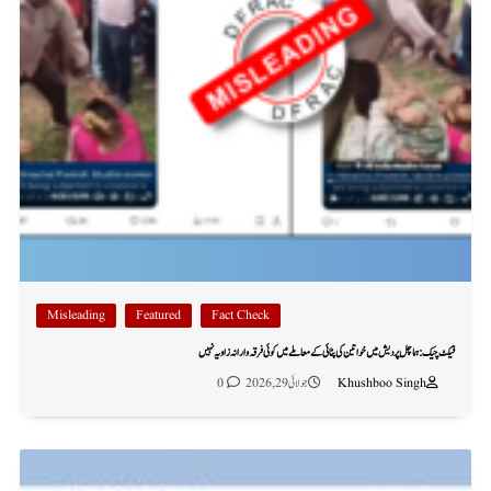
Misleading
Featured
Fact Check
فیکٹ چیک: ہماچل پردیش میں خواتین کی پٹائی کے معاملے میں کوئی فرقہ وارانہ زاویہ نہیں
Khushboo Singh
جولائی 29, 2026
0