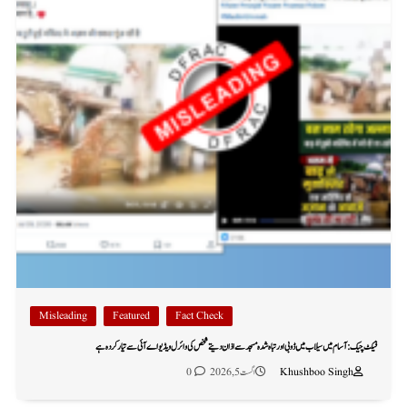
Misleading
Featured
Fact Check
فیکٹ چیک: آسام میں سیلاب میں ڈوبی اور تباہ شدہ مسجد سے اذان دیتے شخص کی وائرل ویڈیو اے آئی سے تیار کردہ ہے
Khushboo Singh
اگست 5, 2026
0