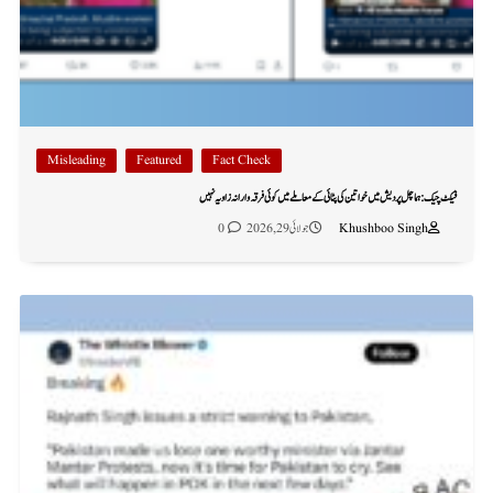
Misleading
Featured
Fact Check
فیکٹ چیک: ہماچل پردیش میں خواتین کی پٹائی کے معاملے میں کوئی فرقہ وارانہ زاویہ نہیں
Khushboo Singh
جولائی 29, 2026
0