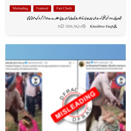
Misleading
Featured
Fact Check
فیکٹ چیک: وارانسی فیملی کورٹ میں میاں بیوی کے تنازعے کی ویڈیو کو سی جے پی مظاہرے سے جوڑ کر گمراہ کن دعویٰ کیا گیا
Khushboo Singh
جولائی 30, 2026
0