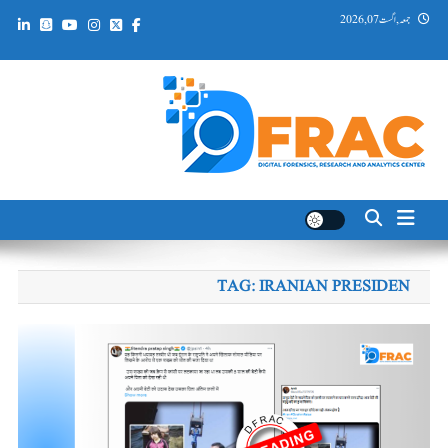
Ski
جمعہ, اگست 07, 2026
t
conten
DFRAC_ORG
Digital Forensics, Research and Analytics Center
TAG:
IRANIAN PRESIDEN