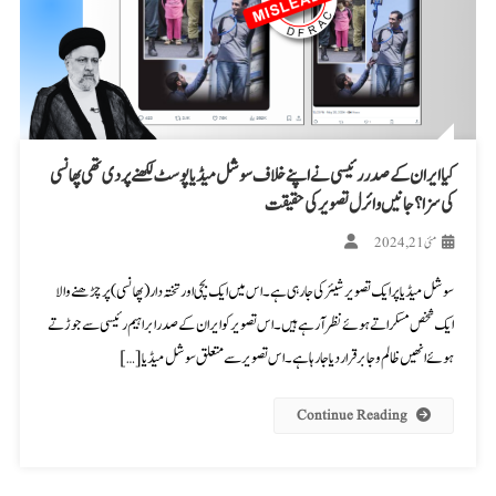
کیا ایران کے صدر رئیسی نے اپنے خلاف سوشل میڈیا پوسٹ لکھنے پر دی تھی پھانسی
کی سزا؟ جانیں وائرل تصویر کی حقیقت
مئی 21, 2024
سوشل میڈیا پر ایک تصویر شیئر کی جا رہی ہے۔ اس میں ایک بچی اور تختہ دار (پھانسی) پر چڑھنے والا
ایک شخص مسکراتے ہوئے نظر آ رہے ہیں۔ اس تصویر کو ایران کے صدر ابراہیم رئیسی سے جوڑتے
ہوئے انھیں ظالم و جابر قرار دیا جا رہا ہے۔ اس تصویر سے متعلق سوشل میڈیا […]
Continue Reading