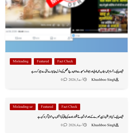
Misleading
Featured
Fact Check
فیکٹ چیک: آسام میں سیلاب میں ڈوبی اور تباہ شدہ مسجد سے اذان دیتے شخص کی وائرل ویڈیو اے آئی سے تیار کردہ ہے
Khushboo Singh
اگست 5, 2026
0
Misleading-ur
Featured
Fact Check
فیکٹ چیک: کیا جنریشن زی پر تبصرے کے بعد خواتین نے کنگنا رناوت کی پٹائی کی؟ نہیں، یہ دعویٰ گمراہ کن ہے
Khushboo Singh
اگست 4, 2026
0