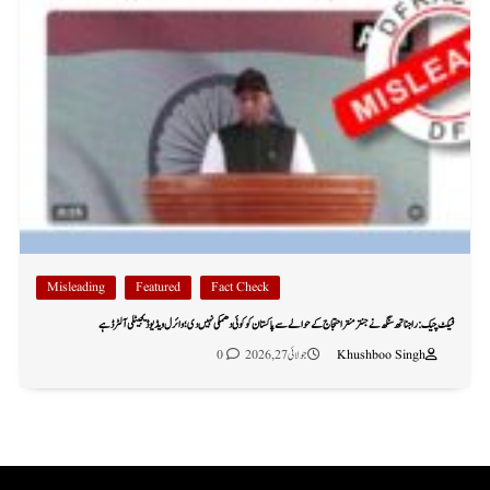
Misleading
Featured
Fact Check
فیکٹ چیک: راجناتھ سنگھ نے جنتر منتر احتجاج کے حوالے سے پاکستان کو کوئی دھمکی نہیں دی؛ وائرل ویڈیو ڈیجیٹلی آلٹرڈ ہے
Khushboo Singh
جولائی 27, 2026
0