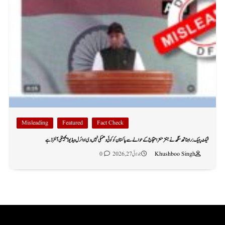
Misleading
Featured
Fact Check
فیکٹ چیک: راجناتھ سنگھ نے جنتر منتر احتجاج کے حوالے سے پاکستان کو کوئی دھمکی نہیں دی؛ وائرل ویڈیو ڈیجیٹلی آلٹرڈ ہے
Khushboo Singh
جولائی 27, 2026
0