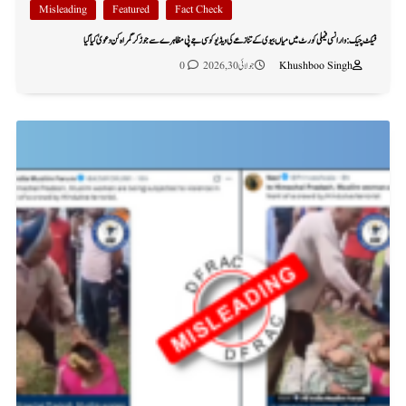
Misleading
Featured
Fact Check
فیکٹ چیک: وارانسی فیملی کورٹ میں میاں بیوی کے تنازعے کی ویڈیو کو سی جے پی مظاہرے سے جوڑ کر گمراہ کن دعویٰ کیا گیا
Khushboo Singh
جولائی 30, 2026
0