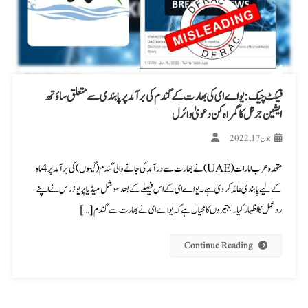
فیکٹ چیک: یو اے ای کی بھارت کے گندم کی برآمد پر پابندی سے متعلق ساؤتھ
ایشین جرنل کا گمراہ کن دعویٰ وائرل
جون 17, 2022
متحدہ عرب امارات (UAE) نے بھارت سے درآمد کی جانے والی گندم (گیہوں) کی برآمد پر 4 ماہ
کے لیے پابندی عائد کر دی ہے۔ یو اے ای کے اس فیصلے کے بعد سوشل میڈیا پر یوزرس نے اپنے
ردعمل کا اظہار کیا۔ بہتیروں کا خیال ہے کہ یو اے ای نے بھارت سے گندم […]
Continue Reading