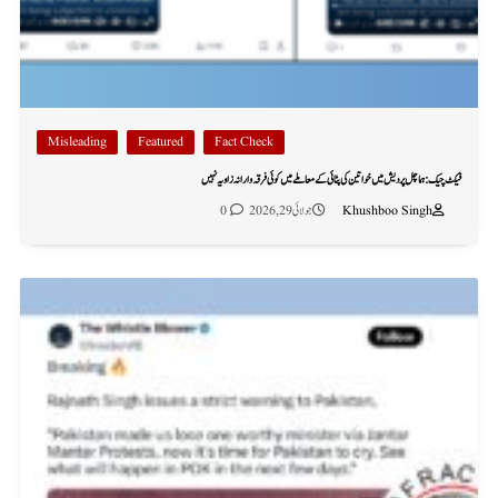
Misleading
Featured
Fact Check
فیکٹ چیک: ہماچل پردیش میں خواتین کی پٹائی کے معاملے میں کوئی فرقہ وارانہ زاویہ نہیں
Khushboo Singh
جولائی 29, 2026
0