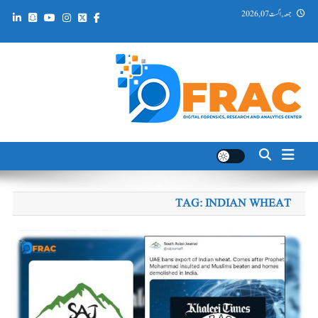
Ski
جمعہ, اگست 07, 2026
t
conten
DFRAC_ORG
Digital Forensics, Research and Analytics Center
TAG:
INDIAN WHEAT