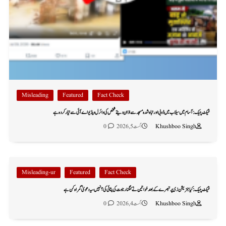
Misleading
Featured
Fact Check
فیکٹ چیک: آسام میں سیلاب میں ڈوبی اور تباہ شدہ مسجد سے اذان دیتے شخص کی وائرل ویڈیو اے آئی سے تیار کردہ ہے
Khushboo Singh
اگست 5, 2026
0
Misleading-ur
Featured
Fact Check
فیکٹ چیک: کیا جنریشن زی پر تبصرے کے بعد خواتین نے کنگنا رناوت کی پٹائی کی؟ نہیں، یہ دعویٰ گمراہ کن ہے
Khushboo Singh
اگست 4, 2026
0