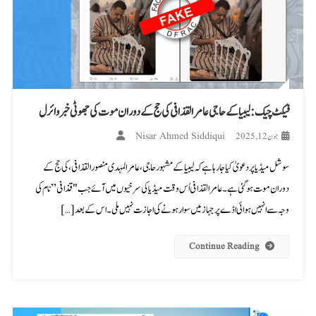
فیکٹ چیک: لیبیا کے حاجی عامر القذافی کی حج کے دوران موت کی جھوٹی خبر وائرل
Nisar Ahmed Siddiqui
جون 12, 2025
سوشل میڈیا پر دعویٰ کیا جا رہا ہے کہ لیبیا کے مشہور حاجی، عامر المہدی منصور القذافی، کی حج کے
دوران موت ہو گئی ہے۔ عامر القذافی اُس وقت میڈیا کی سرخیوں میں آئے جب "قذافی” نام کی
وجہ سے انہیں ہوائی اڈے پر جہاز میں سوار ہونے کی اجازت نہیں ملی۔ اس کے بعد […]
Continue Reading