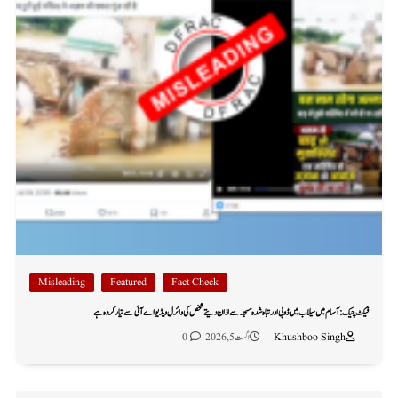
Misleading
Featured
Fact Check
فیکٹ چیک: آسام میں سیلاب میں ڈوبی اور تباہ شدہ مسجد سے اذان دیتے شخص کی وائرل ویڈیو اے آئی سے تیار کردہ ہے
Khushboo Singh
اگست 5, 2026
0