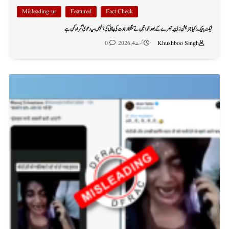
Misleading-ur
Featured
Fact Check
فیکٹ چیک: کیا جنریشن زی پر تبصرے کے بعد خواتین نے کنگنا رناوت کی پٹائی کی؟ نہیں، یہ دعویٰ گمراہ کن ہے
Khushboo Singh
اگست 4, 2026
0