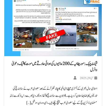
فیکٹ چیک: موریطانیہ کے 200 حاجیوں کی ہوائی حادثے میں موت کا فیک دعویٰ
وائرل
مئی 29, 2025
اسلامی سال ہجری کے آخری مہینے ذی الحجہ کا چاند نظر آنے کے بعد سعودی عرب نے سالانہ حج کی
تاریخوں کا باضابطہ اعلان کر دیا ہے۔ 4 جون سے سالانہ حج کا آغاز ہوگا۔ دنیا بھر سے دس لاکھ سے زائد
مسلمان زائرین حج کے لیے سعودی عرب پہنچ چکے ہیں۔ اسی دوران سوشل […]