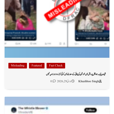
Misleading
Featured
Fact Check
فیکٹ چیک: ہماچل پردیش میں خواتین کی پٹائی کے معاملے میں کوئی فرقہ وارانہ زاویہ نہیں
Khushboo Singh
جولائی 29, 2026
0