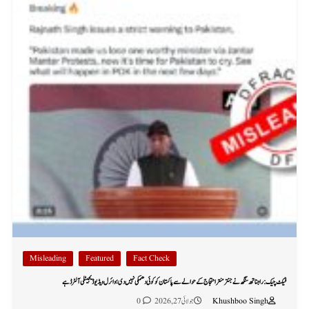
Misleading
Featured
Fact Check
فیکٹ چیک: راجناتھ سنگھ نے جنتر منتر احتجاج کے حوالے سے پاکستان کو کوئی دھمکی نہیں دی؛ وائرل ویڈیو ڈیجیٹلی آلٹرڈ ہے
Khushboo Singh
جولائی 27, 2026
0