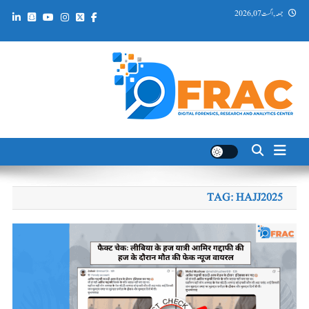
Ski
جمعہ, اگست 07, 2026
t
conten
DFRAC_ORG
Digital Forensics, Research and Analytics Center
TAG:
HAJJ2025