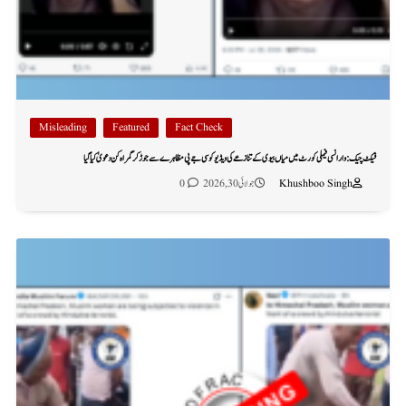
Misleading
Featured
Fact Check
فیکٹ چیک: وارانسی فیملی کورٹ میں میاں بیوی کے تنازعے کی ویڈیو کو سی جے پی مظاہرے سے جوڑ کر گمراہ کن دعویٰ کیا گیا
Khushboo Singh
جولائی 30, 2026
0