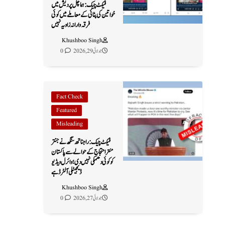
فیکٹ چیک: ہماچل پردیش میں
خواتین کی پٹائی کے معاملے میں کوئی
فرقہ وارانہ زاویہ نہیں
Khushboo Singh
جولائی 29, 2026
0
Fact Check
Featured
Misleading
فیکٹ چیک: راجناتھ سنگھ نے جنتر
منتر احتجاج کے حوالے سے پاکستان
کو کوئی دھمکی نہیں دی؛ وائرل ویڈیو
ڈیجیٹلی آلٹرڈ ہے
Khushboo Singh
جولائی 27, 2026
0