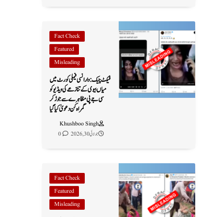
Fact Check
Featured
Misleading
فیکٹ چیک: وارانسی فیملی کورٹ میں
میاں بیوی کے تنازعے کی ویڈیو کو
سی جے پی مظاہرے سے جوڑ کر
گمراہ کن دعویٰ کیا گیا
Khushboo Singh
جولائی 30, 2026
0
Fact Check
Featured
Misleading