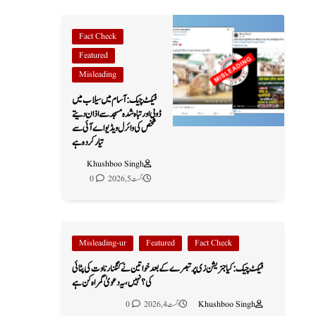
Fact Check
Featured
Misleading
فیکٹ چیک: آسام میں سیلاب میں
ڈوبی اور تباہ شدہ مسجد سے اذان دیتے
شخص کی وائرل ویڈیو اے آئی سے
تیار کردہ ہے
Khushboo Singh
اگست 5, 2026
0
Misleading-ur
Featured
Fact Check
فیکٹ چیک: کیا جنریشن زی پر تبصرے کے بعد خواتین نے کنگنا رناوت کی پٹائی
کی؟ نہیں، یہ دعویٰ گمراہ کن ہے
Khushboo Singh
اگست 4, 2026
0