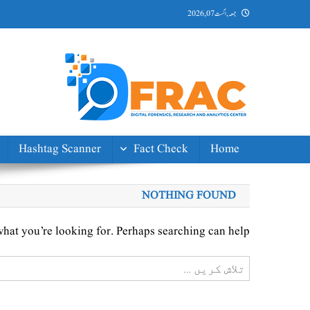
Ski
جمعہ, اگست 07, 2026
t
conten
DFRAC_ORG
Digital Forensics, Research and Analytics Center
Hashtag Scanner
Fact Check
Home
NOTHING FOUND
what you’re looking for. Perhaps searching can help.
تلاش
کریں
برائے: