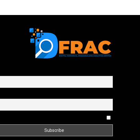
First name or full name
Email
By continuing, you accept the privacy policy