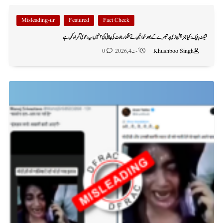
Misleading-ur
Featured
Fact Check
فیکٹ چیک: کیا جنریشن زی پر تبصرے کے بعد خواتین نے کنگنا رناوت کی پٹائی کی؟ نہیں، یہ دعویٰ گمراہ کن ہے
Khushboo Singh
اگست 4, 2026
0