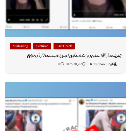
Misleading
Featured
Fact Check
فیکٹ چیک: وارانسی فیملی کورٹ میں میاں بیوی کے تنازعے کی ویڈیو کو سی جے پی مظاہرے سے جوڑ کر گمراہ کن دعویٰ کیا گیا
Khushboo Singh
جولائی 30, 2026
0