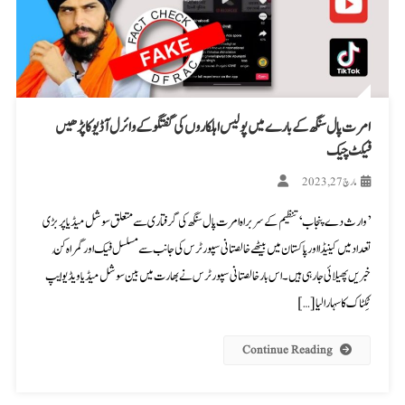
امرت پال سنگھ کے بارے میں پولیس اہلکاروں کی گفتگو کے وائرل آڈیو کا پڑھیں
فیکٹ چیک
مارچ 27, 2023
’وارث دے پنجاب‘ تنظیم کے سربراہ امرت پال سنگھ کی گرفتاری سے متعلق سوشل میڈیا پر بڑی
تعداد میں کینیڈا اور پاکستان میں بیٹھے خالصتانی سپورٹرس کی جانب سے مسلسل فیک اور گمراہ کُن
خبریں پھیلائی جا رہی ہیں۔ اس بار خالصتانی سپورٹرس نے بھارت میں بین سوشل میڈیا ویڈیو ایپ
ٹِکٹاک کا سہارا لیا […]
Continue Reading