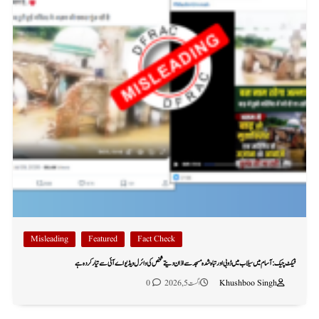
Misleading
Featured
Fact Check
فیکٹ چیک: آسام میں سیلاب میں ڈوبی اور تباہ شدہ مسجد سے اذان دیتے شخص کی وائرل ویڈیو اے آئی سے تیار کردہ ہے
Khushboo Singh
اگست 5, 2026
0