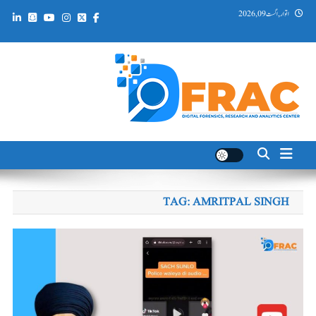
Ski
اتوار, اگست 09, 2026
t
conten
DFRAC_ORG
Digital Forensics, Research and Analytics Center
TAG:
AMRITPAL SINGH