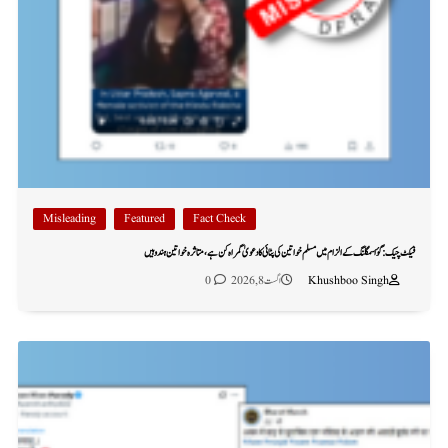
Misleading
Featured
Fact Check
فیکٹ چیک: گؤ اسمگلنگ کے الزام میں مسلم خواتین کی پٹائی کا دعویٰ گمراہ کن ہے، متاثرہ خواتین ہندو ہیں
Khushboo Singh
اگست 8, 2026
0