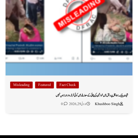
Misleading
Featured
Fact Check
فیکٹ چیک: ہماچل پردیش میں خواتین کی پٹائی کے معاملے میں کوئی فرقہ وارانہ زاویہ نہیں
Khushboo Singh
جولائی 29, 2026
0