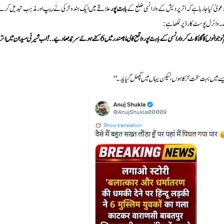
عویٰ کیا جا رہا ہے کہ اتر پردیش کے وارانسی ضلع کے
بابت پور
علاقے میں ایک ہندو لڑکی نے ریپ اور مذہب تبدیل کرن
 وائرل پوسٹ کارڈ پر لکھا ہے:
"بریکنگ نیوز، لگاؤ اسٹوری: ریپ اور مذہب تبدیل کرنے کی دھمکی دینے پر ہندو لڑکی نے 6 مسلم نوجوانوں کا گلا کاٹ کر وارانسی کے بابت پور واقع کالی ماتا مندر میں 6 کٹے ہوئے سر چڑھا دیے..! اب شیرنی میدان میں ات
سے میں بہت سخت لڑکا ہوں، لیکن یہاں میں پگھل گیا یار۔‘‘