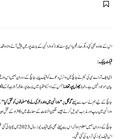
اس کے علاوہ بھی کئی دیگر صارفین اس پوسٹ کارڈ کو وارانسی کے بابت پور میں پیش آنے والا واقعہ بت
فیکٹ چیک:
ڈی ایف آر اے سی کی ٹیم نے جانچ میں وائرل دعوے کو فیک پایا۔ جانچ کے دوران ہمیں اس واقعے 
بیان موجود نہیں ہے۔ البتہ
پھول پور تھانہ
(جس کے دائرۂ اختیار میں بابت پور علاقہ آتا ہے) کے
ایس
جانچ کے لیے ہم نے سب سے پہلے
گوگل
پر
"وارانسی میں ہندو لڑکی نے 6 مسلمانوں کو قتل کیا”
کے
وارانسی میں ریپ اور مذہب تبدیل کرنے جیسے سنگین الزامات کے معاملے میں 6 افراد کے قتل جیسا بڑا واقعہ پیش آیا ہوتا تو یہ یقیناً میڈیا کی نمایاں سرخی بنتا۔
جانچ کے دوران ہمیں معلوم ہوا کہ اس سے پہلے بھی یہی فیک نیوز سال 2023 میں پھیلائی گئی تھی۔ اس وقت
اس فیک نیوز کی تردید کی گئی تھی۔