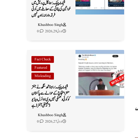
فیکٹ چیک: ہماچل پردیش میں
خواتین کی پٹائی کے معاملے میں کوئی
فرقہ وارانہ زاویہ نہیں
Khushboo Singh
جولائی 29, 2026
0
Fact Check
Featured
Misleading
فیکٹ چیک: راجناتھ سنگھ نے جنتر
منتر احتجاج کے حوالے سے پاکستان
کو کوئی دھمکی نہیں دی؛ وائرل ویڈیو
ڈیجیٹلی آلٹرڈ ہے
یل
Khushboo Singh
جولائی 27, 2026
0