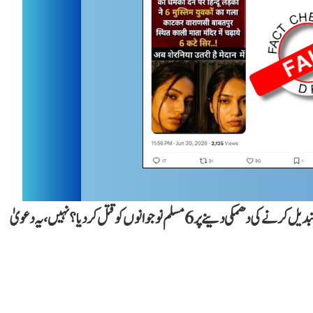
فیکٹ چیک: کیا وارانسی میں ایک ہندو لڑکی نے ریپ اور مذہب تبدیل کرنے کی دھمکی دینے پر 6 مسلم نوجوانوں کو قتل کر دیا؟ نہیں، یہ دعویٰ