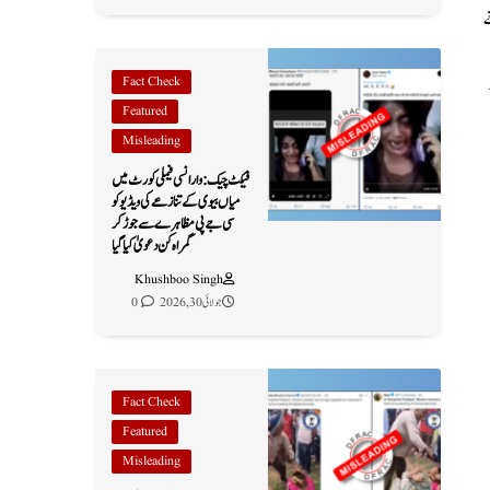
ے
ر
Fact Check
Featured
Misleading
فیکٹ چیک: وارانسی فیملی کورٹ میں
میاں بیوی کے تنازعے کی ویڈیو کو
سی جے پی مظاہرے سے جوڑ کر
گمراہ کن دعویٰ کیا گیا
Khushboo Singh
جولائی 30, 2026
0
Fact Check
Featured
Misleading