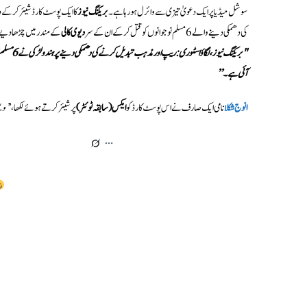
سوشل میڈیا پر ایک دعویٰ تیزی سے وائرل ہو رہا ہے۔
بریکنگ نیوز
کا ایک پوسٹ کارڈ شیئر کر کے د
کی دھمکی دینے والے 6 مسلم نوجوانوں کو قتل کر کے ان کے سر
دیوی کالی
کے مندر میں چڑھا دیے۔
آئی ہے۔”
انوج شکلا
نامی ایک صارف نے اس پوسٹ کارڈ کو
ایکس (سابقہ ٹوئٹر)
پر شیئر کرتے ہوئے لکھا، ’
’وی