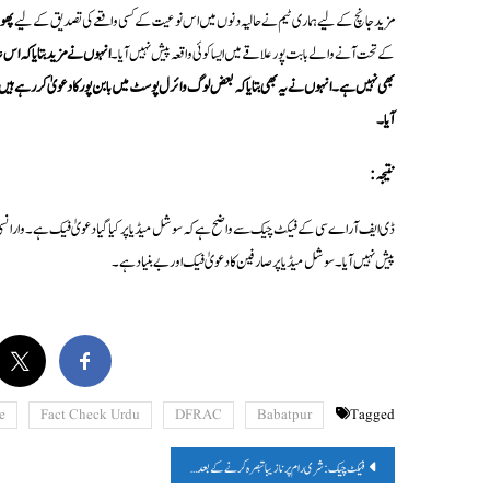
مزید جانچ کے لیے ہماری ٹیم نے حالیہ دنوں میں اس نوعیت کے کسی واقعے کی تصدیق کے لیے
پھول
کے تحت آنے والے بابت پور علاقے میں ایسا کوئی واقعہ پیش نہیں آیا۔
انہوں نے مزید بتایا کہ اس 
بھی نہیں ہے۔ انہوں نے یہ بھی بتایا کہ بعض لوگ وائرل پوسٹ میں بابن پور کا دعویٰ کر رہے ہیں ج
آیا۔
نتیجہ:
پیش نہیں آیا۔ سوشل میڈیا پر صارفین کا دعویٰ فیک اور بے بنیاد ہے۔
e
Fact Check Urdu
DFRAC
Babatpur
Tagged
پوسٹوں
فیکٹ چیک: شری رام پر نازیبا تبصرہ کرنے کے بعد بھیم آرمی کے رہنما کی پٹائی کا دعویٰ گمراہ کن ہے