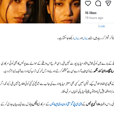
Link
ا کر شیئر کر رہے ہیں، جسے
یہاں
اور
یہاں
دیکھا جا سکتا ہے۔
کے بارے میں کوئی قابلِ اعتماد میڈیا رپورٹ نہیں ملی۔ اسی طرح اس واقعے کے حوالے سے پولیس کا بھی کوئی سرکاری
 ایچ او راجیو کمار سنگھ
نے ڈی ایف آر اے سی سے گفتگو کرتے ہوئے وائرل خبر کی تردید کی اور اسے فیک نیوز قرار دیا۔
 کلیدی الفاظ تلاش کیے، لیکن ہمیں کسی بھی معتبر میڈیا ادارے کی جانب سے شائع کی گئی کوئی اطلاع نہیں ملی، کیونکہ اگر
وارانسی پولیس
کے
ڈی سی پی گومتی زون وی این ایس
کے سرکاری
ایکس
ہینڈل سے ایک بیان جاری کر کے