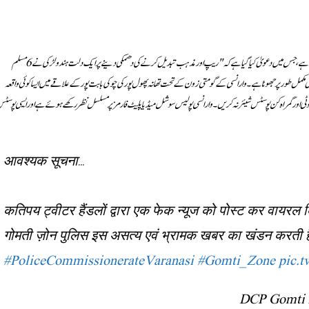
’’براہِ کرم توجہ دیں۔ بعض ٹوئٹر ہینڈلز کی جانب سے ایک فیک نیوز پوسٹ کر کے وائرل کی جا رہی ہے، جس میں دعویٰ کیا گیا ہے کہ "ریپ اور مذہب تبدیل کرنے کی دھمکی دینے پر ایک دلت ہندو لڑکی نے 6 مسلم
، جبکہ بابت پور کے کالی مندر سے 6 سر برآمد ہوئے۔” یہ دعویٰ مکمل طور پر جھوٹا ہے۔ وارانسی کے گومتی زون کے تحت تھانہ پھول پور کی چوکی بابت پور کے علاقے میں ایسا کوئی واقعہ
جھوٹی اور گمراہ کن پوسٹس شیئر نہ کریں۔ وارانسی پولیس سوشل میڈیا پلیٹ فارمز پر مسلسل نظر رکھے ہوئے ہے اور ایسی پوسٹ
आवश्यक सूचना…
कतिपय ट्वीटर हैंडलों द्वारा एक फेक न्यूज को पोस्ट कर वायरल क
गोमती ज़ोन पुलिस इस असत्य एवं भ्रामक खबर का खंडन करती 
#PoliceCommissionerateVaranasi
#Gomti_Zone
pic.