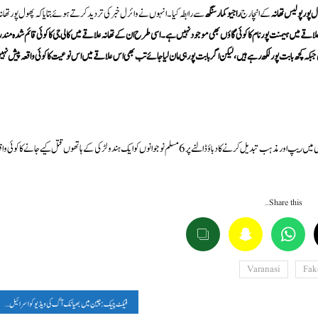
 پور پولیس تھانہ
کے انچارج
راجیو کمار سنگھ
سے رابطہ کیا۔ انہوں نے وائرل خبر کی تردید کرتے ہوئے بتایا کہ پھول پور تھان
علاقے میں ہیمنت پور نام کا کوئی گاؤں بھی موجود نہیں ہے۔ اسی طرح ان کے تھانہ علاقے میں کالی جی کا کوئی قائم شدہ مندر
بکہ کچھ بابت پور لکھ رہے ہیں، لیکن اگر بابت پور ہی مان لیا جائے تب بھی اس علاقے میں اس نوعیت کا کوئی واقعہ پیش نہ
ڈی ایف آر اے سی کے فیکٹ چیک سے واضح ہے کہ سوشل میڈیا پر کیا گیا دعویٰ فیک ہے۔ وارانسی میں ریپ اور مذہب تبدیل کرنے کا دباؤ ڈالنے پر 6 مسلم نوجوانوں کو ایک ہندو لڑکی کے ہاتھوں قتل کیے جانے کا کوئ
Share this…
Varanasi
Fak
فیکٹ چیک: چین میں بھیانک آگ کی ویڈیو کو اسرائیل کے ایران میں آئی آر جی سی ہیڈکوارٹر پر حملے کی ویڈیو بتا کر وائرل کیا گیا