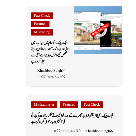
Fact Check
Featured
Misleading
فیکٹ چیک: آسام میں سیلاب میں
ڈوبی اور تباہ شدہ مسجد سے اذان دیتے
شخص کی وائرل ویڈیو اے آئی سے
تیار کردہ ہے
Khushboo Singh
اگست 5, 2026
0
Misleading-ur
Featured
Fact Check
فیکٹ چیک: کیا جنریشن زی پر تبصرے کے بعد خواتین نے کنگنا رناوت کی پٹائی
کی؟ نہیں، یہ دعویٰ گمراہ کن ہے
Khushboo Singh
اگست 4, 2026
0