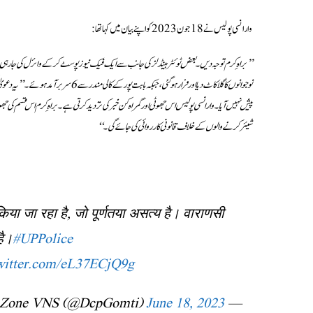
وارانسی پولیس نے 18 جون 2023 کو اپنے بیان میں کہا تھا:
نوجوانوں کا گلا کاٹ دیا اور فرار ہو گئی
پیش نہیں آیا۔ وارانسی پولیس اس جھوٹی اور گمراہ کن خبر کی تردید کرتی ہے۔ براہِ کرم اس قسم کی 
شیئر کرنے والوں کے خلاف قانونی کارروائی کی جائے گی۔‘‘
िया जा रहा है, जो पूर्णतया असत्य है। वाराणसी
है।
#UPPolice
twitter.com/eL37ECjQ9g
June 18, 2023
— DCP Gomti Zone VNS (@DcpGomti)