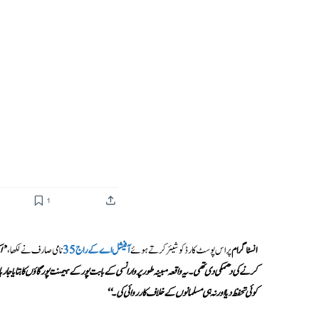
انسٹاگرام
پر اس پوسٹ کارڈ کو شیئر کرتے ہوئے
آفیشل اے کے راج 35
نامی صارف نے لکھا، ’
کرنے کی دھمکی دی تھی۔ یہ واقعہ مبینہ طور پر وارانسی کے بابت پور کے ہیمنت پور گاؤں کا بتایا جا 
کوئی تحفظ دیا اور نہ ہی مسلمانوں کے خلاف کارروائی کی۔‘‘