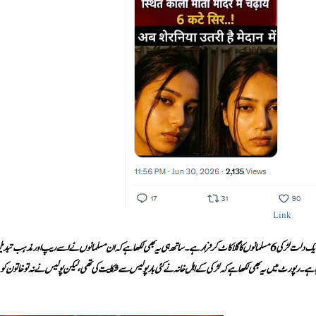
Link
’ایک دلت لڑکی 6 مسلمانوں کا گلا کاٹ کر فرار ہے۔ ساتھ ہی یہ بھی لکھا ہے کہ ان مسلمانوں نے اسے ریپ اور مذہب تبد
رہا ہے۔ رپورٹ میں یہ بھی لکھا ہے کہ لڑکی کے اہل خانہ نے کئی بار پولیس سے شکایت کی تھی، لیکن پولیس نے نہ تو خاتون کو