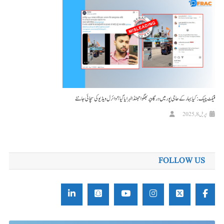
فیکٹ چیک: کیا بہار کے حاجی پور میں درگاہ پر بھگوا جھنڈا لہرایا گیا؟ وائرل ویڈیو کی سچائی جانئے
اپریل 8, 2025
FOLLOW US