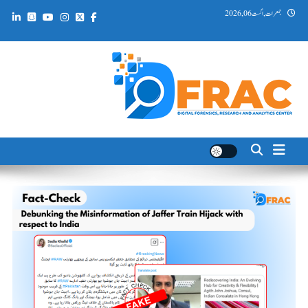
Ski
جمعرات, اگست 06, 2026
t
conten
DFRAC_ORG
Digital Forensics, Research and Analytics Center