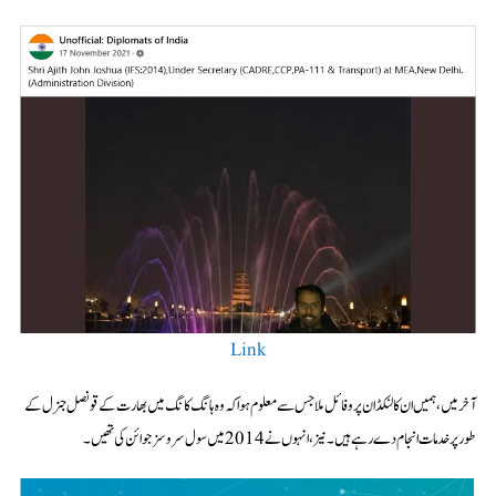
Link
آخر میں، ہمیں ان کا لنکڈ ان پروفائل ملا جس سے معلوم ہوا کہ وہ ہانگ کانگ میں بھارت کے قونصل جنرل کے
طور پر خدمات انجام دے رہے ہیں۔ نیز، انہوں نے 2014 میں سول سروسز جوائن کی تھیں۔