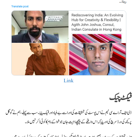
Link
فیکٹ چیک
ڈی ایف آر اے سی ٹیم نے اس پوسٹ کی تحقیقات کی اور اسے بے بنیاد اور فیک پایا۔ سب سے پہلے، ہم نے گوگل
پر کچھ کی ورڈ سرچ کی اور پایا کہ اس واقعے کے پیچھے اجیت جان جوشوا کے نام کا کوئی ذکر نہیں ملا۔