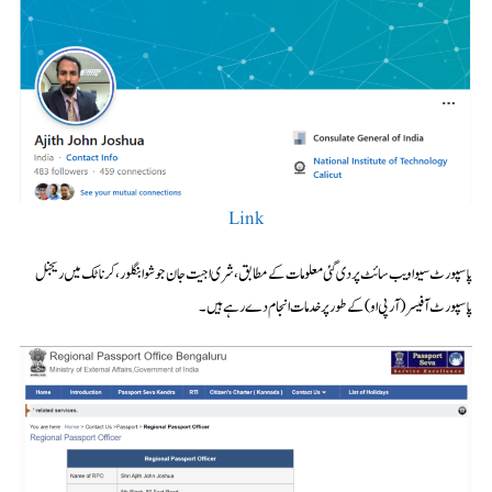
Link
پاسپورٹ سیوا ویب سائٹ پر دی گئی معلومات کے مطابق، شری اجیت جان جوشوا بنگلور، کرناٹک میں ریجنل
پاسپورٹ آفیسر (آر پی او) کے طور پر خدمات انجام دے رہے ہیں۔