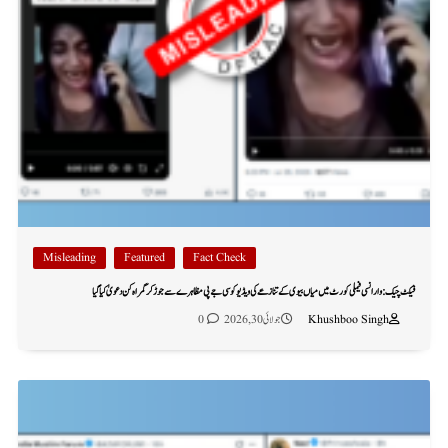
Misleading
Featured
Fact Check
فیکٹ چیک: وارانسی فیملی کورٹ میں میاں بیوی کے تنازعے کی ویڈیو کو سی جے پی مظاہرے سے جوڑ کر گمراہ کن دعویٰ کیا گیا
Khushboo Singh
جولائی 30, 2026
0