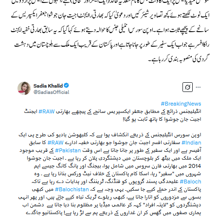
سوشل میڈیا ایکس پرایک اکاؤنٹ جس کا نام سعدیہ خالد (ایک اینکر اور صحافی) ہے، انہوں نے ایکس پر اردو میں
ایک نوٹ لکھتے ہوئے کچھ تصاویر شیئر کیں اور دعویٰ کیا کہ بھارتی را ایجنٹ اجیت جان جوشوا جعفر ایکسپریس کے
سانحے کے پیچھے ثابت ہوا ہے۔ اوپن سورس انٹیلی جنس کا حوالہ دیتے ہوئے کہا گیا کہ یہ سابق بھارتی خفیہ ایجنٹ
را کا افسر ہے جو اب ایک سفیر کے طور پر جانا جاتا ہے اور پاکستان کے قریب ایک ملک سے بلوچستان میں دہشت
گردی کی منصوبہ بندی کر رہا ہے۔