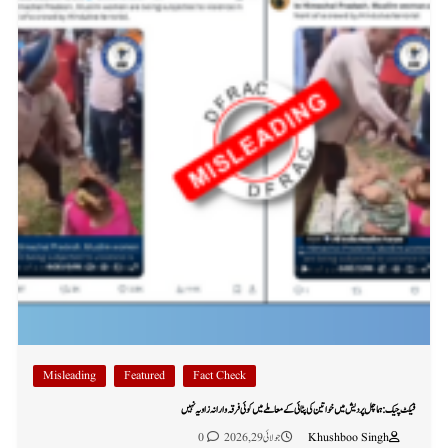
Misleading
Featured
Fact Check
فیکٹ چیک: ہماچل پردیش میں خواتین کی پٹائی کے معاملے میں کوئی فرقہ وارانہ زاویہ نہیں
Khushboo Singh
جولائی 29, 2026
0