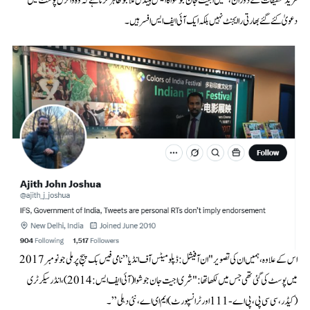
مزید تحقیقات کے دوران، ہمیں اجیت جان جوشوا کا ایکس ہینڈل ملا جو ظاہر کرتا ہے کہ وہ وائرل پوسٹ میں
دعویٰ کئے گئے بھارتی را ایجنٹ نہیں بلکہ ایک آئی ایف ایس افسر ہیں۔
اس کے علاوہ، ہمیں ان کی تصویر "ان آفیشل: ڈپلومیٹس آف انڈیا” نامی فیس بک پیج پر ملی جو نومبر 2017
میں پوسٹ کی گئی تھی جس میں لکھا تھا: "شری اجیت جان جوشوا (آئی ایف ایس:2014)، انڈر سیکرٹری
(کیڈر، سی سی پی، پی اے-111 اور ٹرانسپورٹ) ایم ای اے، نئی دہلی”۔