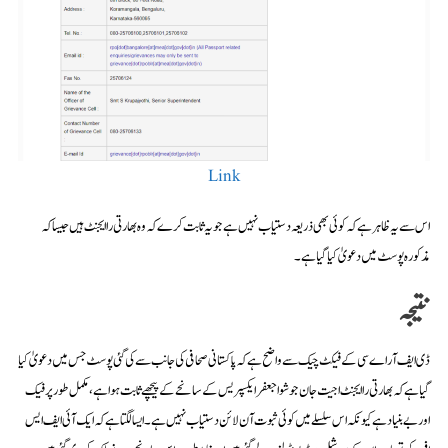
Link
اس سے یہ ظاہر ہے کہ کوئی بھی ذریعہ دستیاب نہیں ہے جو یہ ثابت کرے کہ وہ بھارتی را ایجنٹ ہیں جیسا کہ
مذکورہ پوسٹ میں دعویٰ کیا گیا ہے۔
نتیجہ
ڈی ایف آر اے سی کے فیکٹ چیک سے واضح ہے کہ پاکستانی صحافی کی جانب سے کی گئی پوسٹ جس میں دعویٰ کیا
گیا ہے کہ بھارتی را ایجنٹ اجیت جان جوشوا جعفر ایکسپریس کے سانحے کے پیچھے ثابت ہوا ہے، مکمل طور پر فیک
اور بے بنیاد ہے کیونکہ اس سلسلے میں کوئی ثبوت آن لائن دستیاب نہیں ہے۔ ایسا لگتا ہے کہ ایک آئی ایف ایس