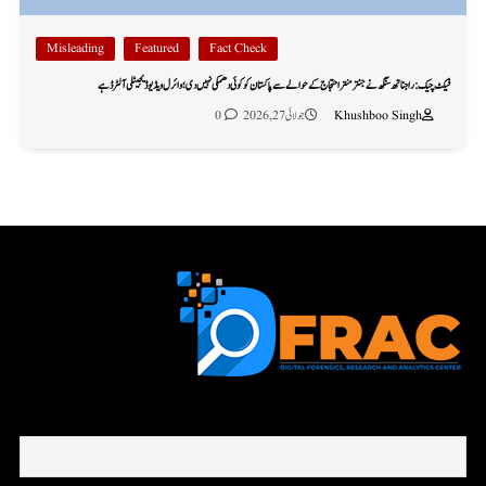
Misleading
Featured
Fact Check
فیکٹ چیک: راجناتھ سنگھ نے جنتر منتر احتجاج کے حوالے سے پاکستان کو کوئی دھمکی نہیں دی؛ وائرل ویڈیو ڈیجیٹلی آلٹرڈ ہے
Khushboo Singh
جولائی 27, 2026
0
First name or full name