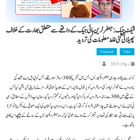
فیکٹ چیک: جعفر ٹرین ہائی جیک کے واقعے سے متعلق بھارت کے خلاف
پھیلائی گئی غلط معلومات کی تردید
Featured
Fake
مارچ 29, 2025
کوئٹہ سے پشاور جا رہی جعفر ایکسپریس، جس میں تقریباً 380 مسافر سوار تھے، جس کو بی ایل اے علیحدگی
پسندوں نے اغوا کر لیا اور کئی مسافروں کو یرغمال بنا لیا۔ اس کے بعد پاکستانی فورسز نے بازیابی آپریشن کیا جس
کے نتیجے میں 300 سے زائد مسافروں کو رہا کرا لیا گیا اور باغیوں کو ختم کر دیا گیا۔ حالیہ اپ ڈیٹس کے مطابق، سی
ٹی ڈی نے اس معاملے میں چار مشتبہ افراد کو گرفتار کیا ہے۔ اس دوران، پاکستان کی ایک صحافی نے ایکس (ٹوئٹر)
پر ایک بھارتی سفارتکار کی تصاویر شیئر کرتے ہوئے دعویٰ کیا کہ وہ جعفر ایکسپریس کے سانحے کے پیچھے اس کا ہی
ہاتھ ہے۔