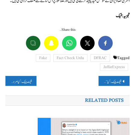
افسر کی تصاویر ان کے سوشل میڈیا ہینڈلز سے لی گئی ہیں اور غلط طور پر اس سانحے سے منسلک کر دی گئی ہیں۔
تجزیہ: فیک
Share this…
Fake
Fact Check Urdu
DFRAC
Tagged
JaffarExpress
پوسٹوں
فیکٹ چیک: کیا سمبیت پاترا نے کہا کہ وزیر اعظم مودی, رانی لکشمی بائی کے بچّے ہیں؟ جانئیے وائرل دعوے کی سچّائی
فیکٹ چیک: کیا امروہہ میں سنیوں نے شیعوں پر پتھراؤ کیا؟ جانیے وائرل دعوے کی سچائی
کی
RELATED POSTS
نیویگیشن