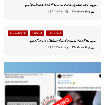
فیکٹ چیک: آسام میں سیلاب میں ڈوبی اور تباہ شدہ مسجد سے اذان دیتے شخص کی وائرل ویڈیو اے آئی سے تیار کردہ ہے
Khushboo Singh
اگست 5, 2026
0
Misleading-ur
Featured
Fact Check
فیکٹ چیک: کیا جنریشن زی پر تبصرے کے بعد خواتین نے کنگنا رناوت کی پٹائی کی؟ نہیں، یہ دعویٰ گمراہ کن ہے
Khushboo Singh
اگست 4, 2026
0