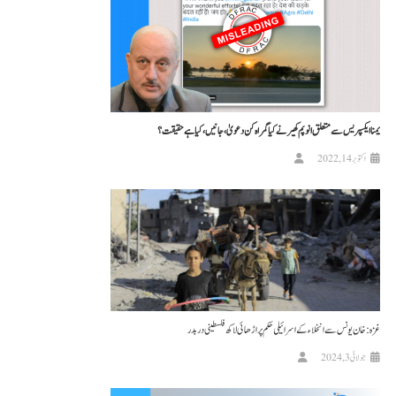
یمنا ایکسپریس سے متعلق انوپم کھیر نے کیا گمراہ کن دعویٰ، جانیں، کیا ہے حقیقت؟
اکتوبر 14, 2022
غزہ: خان یونس سے انخلاء کے اسرائیلی حکم پر اڑھائی لاکھ فلسطینی دربدر
جولائی 3, 2024