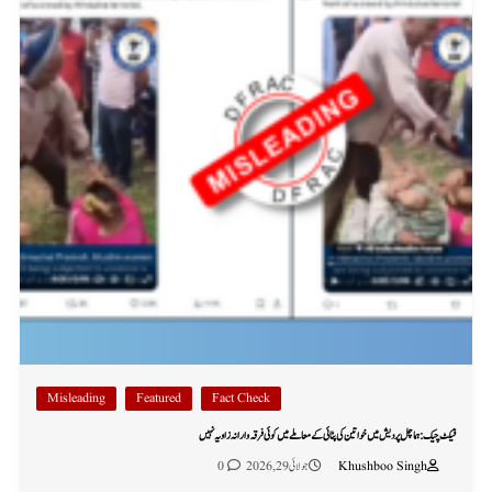
Misleading
Featured
Fact Check
فیکٹ چیک: ہماچل پردیش میں خواتین کی پٹائی کے معاملے میں کوئی فرقہ وارانہ زاویہ نہیں
Khushboo Singh
جولائی 29, 2026
0