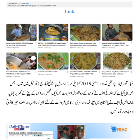
Link
جبکہ تیسری اور چوتھی تصاویر 2 مئی 2019 کو ڈیلی مرر ڈاٹ ایل پر شائع ایک نیوز آرٹیکل میں ملیں۔ جس
میں بتایا گیا ہے کہ ایس ٹی ایف نے کولمبو کے وولفنڈل اسٹریٹ میں ایک شخص اور اس کے بیٹے کے گھر پر چھاپہ
مارا۔ایس ٹی ایف نے پاکستان میں تیارشدہ اور سری لنکا میں فروخت کے لئے بین ٹراماڈول اور متعدد غیر قانونی
ادویات برآمد کیں۔