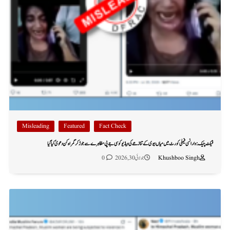
Misleading
Featured
Fact Check
فیکٹ چیک: وارانسی فیملی کورٹ میں میاں بیوی کے تنازعے کی ویڈیو کو سی جے پی مظاہرے سے جوڑ کر گمراہ کن دعویٰ کیا گیا
Khushboo Singh
جولائی 30, 2026
0