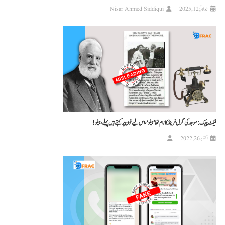
جولائی 12, 2025
Nisar Ahmed Siddiqui
فیکٹ چیک: موجد کی گرل فرینڈ کا نام تھا ’ہیلو‘، اس لیے فون پر کہتے ہیں پہلے، ہیلو!
اکتوبر 26, 2022