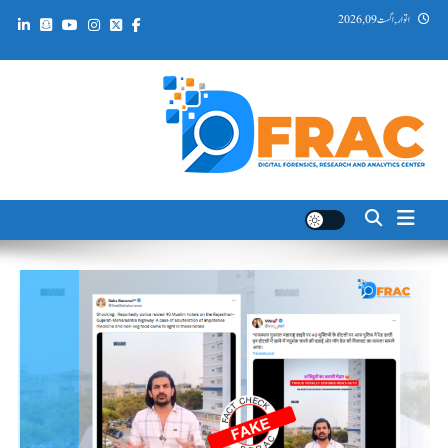
Ski
اتوار, اگست 09, 2026
t
conten
DFRAC_ORG
Digital Forensics, Research and Analytics Center