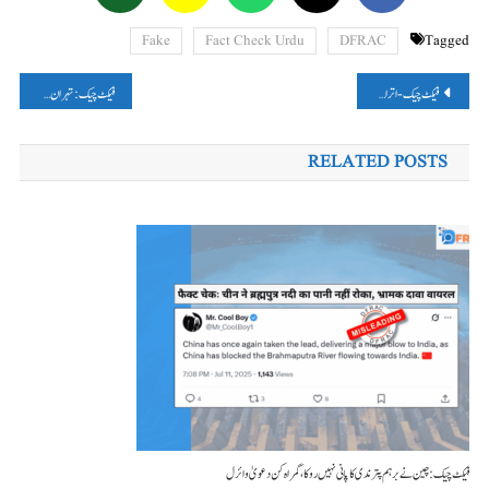
Fake
Fact Check Urdu
DFRAC
Tagged
پوسٹوں
فیکٹ چیک- اتراکھنڈ کے سابق وزیراعلیٰ ہریش راوت نے اسلام قبول نہیں کیا، وائرل دعویٰ غلط ہے-
فیکٹ چیک: تہران کی آئل ریفائنری میں لگی آگ کی تصویر ایران پر اسرائیلی حملےکی بتاکر وائرل
کی
RELATED POSTS
نیویگیشن
فیکٹ چیک: چین نے برہم پتر ندی کا پانی نہیں روکا، گمراہ کن دعویٰ وائرل