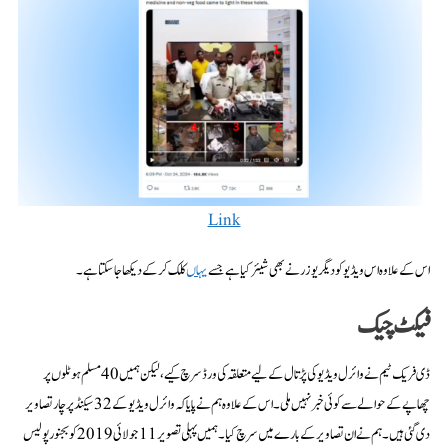
Link
اس کے علاوہ اس ویڈیو کو دیگر یوزر نے بھی شیئر کیا ہے جسے
یہاں
کلک کرکے دیکھا جاسکتا ہے۔
فیکٹ چیک
ڈی فریک ٹیم نے وائرل ویڈیو کی پڑتال کے لیے متعلقہ کی ورڈ سرچ کیے، لیکن ہمیں 40 مسلم ہوٹلوں پر
چھاپے کے حوالے سے کوئی خبر نہیں ملی۔ اس کے علاوہ ہم نے پایا کہ وائرل ویڈیو کے 32 سیکنڈ پر چار تصاویر
دی گئی ہیں۔ ہم نے ان تصاویر کے بارے میں سرچ کیا۔ ہمیں پہلی تصویر 11 جولائی 2019 کو بجنور پولیس