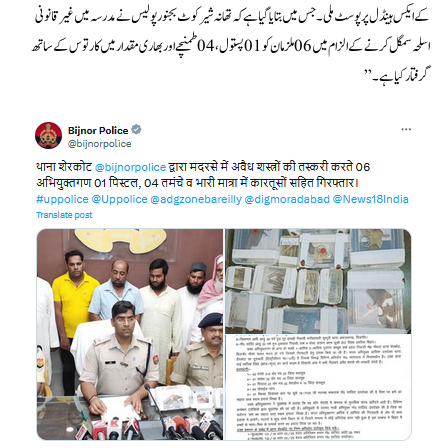
کے ایکس ہینڈل پر پوسٹ ملی۔ جس میں بتایا گیا ہے کہ تھانہ شیرکوٹ بجنورپولیس نے مدرسہ میں غیر قانونی
اسلحہ سمگل کرنے کے الزام میں 06 ملزمان کو 01 پستول، 04 طمنچے اور بھاری مقدار میں کارتوس کے ساتھ
گرفتار کیا ہے۔”