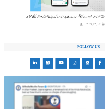
26 جنوری تک تمام یوزرس کو کانگریس دے رہی ہے فری موبائل ریچارج؟ جانیں وائرل میسج کی حقیقت
جنوری 12, 2024
FOLLOW US