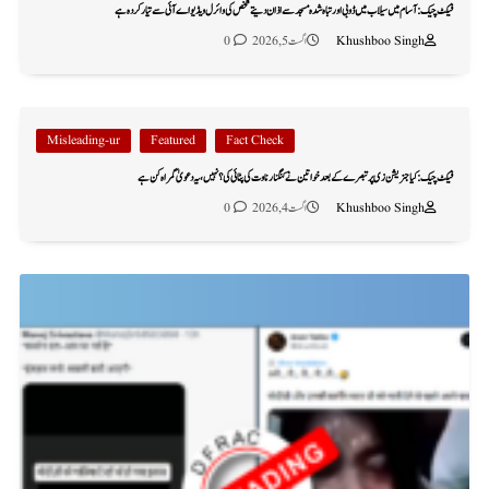
فیکٹ چیک: آسام میں سیلاب میں ڈوبی اور تباہ شدہ مسجد سے اذان دیتے شخص کی وائرل ویڈیو اے آئی سے تیار کردہ ہے
Khushboo Singh
اگست 5, 2026
0
Misleading-ur
Featured
Fact Check
فیکٹ چیک: کیا جنریشن زی پر تبصرے کے بعد خواتین نے کنگنا رناوت کی پٹائی کی؟ نہیں، یہ دعویٰ گمراہ کن ہے
Khushboo Singh
اگست 4, 2026
0