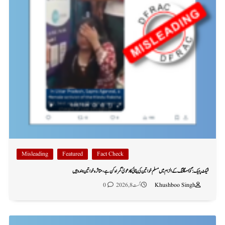
Misleading
Featured
Fact Check
فیکٹ چیک: گؤ اسمگلنگ کے الزام میں مسلم خواتین کی پٹائی کا دعویٰ گمراہ کن ہے، متاثرہ خواتین ہندو ہیں
Khushboo Singh
اگست 8, 2026
0