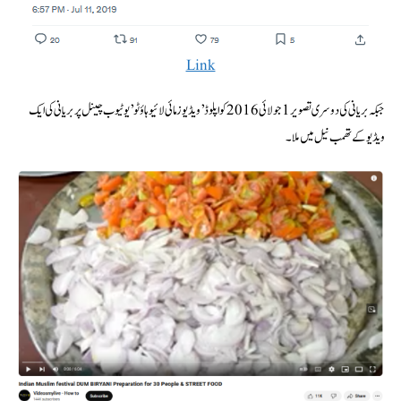
Link
جبکہ بریانی کی دوسری تصویر 1 جولائی 2016 کو اپلوڈ’ ویڈیوز مائی لائیو ہاؤ ٹو’ یوٹیوب چینل پر بریانی کی ایک
ویڈیو کے تھمب نیل میں ملا۔