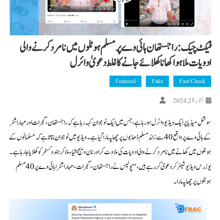
فیکٹ چیک: راجستھان ہائی وے پر مسلم ہوٹلوں میں نامرد کرنے والی
ادویات ملا ہوا کھانا کھلائے جانے کا غلط دعویٰ وائرل
Featured
Fake
Fact Check
اکتوبر 25, 2024
سوشل میڈیا پر ایک ویڈیو وائرل ہو رہا ہے، جس میں ایک نوجوان کہہ رہا ہے کہ راجستھان، گجرات اور مہاراشٹر
کے ہائی وے پر واقع 40 سے زائد مسلم ڈھابوں پر چھاپہ مارا گیا ہے۔ ویڈیو میں نوجوان بتاتا ہے کہ مسلمانوں کے
ہوٹلوں میں کھانے میں نامرد کرنے والی ادویات کی ملاوٹ کر اور نان ویج اشیاء ملا کر ہندو کسٹمر کو کھلایا جارہا ہے۔
یوزرس ویڈیو شیئر کر دعویٰ کر رہے ہیں، “پولیس نے راجستھان-گجرات-مہاراشٹرا ہائی وے پر 40 مسلم
ہوٹلوں پر چھاپہ مارا۔