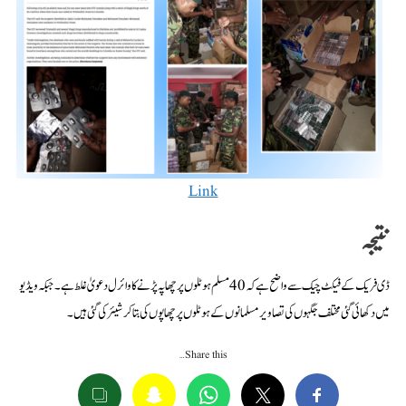
Link
نتیجہ
ڈی فریک کے فیکٹ چیک سے واضح ہے کہ 40 مسلم ہوٹلوں پر چھاپہ پڑنے کا وائرل دعویٰ غلط ہے۔ جبکہ ویڈیو
میں دکھائی گئی مختلف جگہوں کی تصاویر مسلمانوں کے ہوٹلوں پر چھاپوں کی بتاکر شیئر کی گئی ہیں۔
Share this…