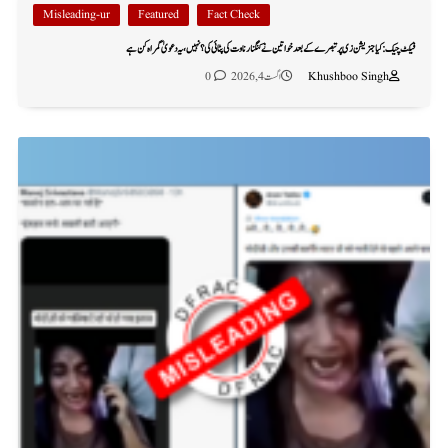
Misleading-ur
Featured
Fact Check
فیکٹ چیک: کیا جنریشن زی پر تبصرے کے بعد خواتین نے کنگنا رناوت کی پٹائی کی؟ نہیں، یہ دعویٰ گمراہ کن ہے
Khushboo Singh
اگست 4, 2026
0