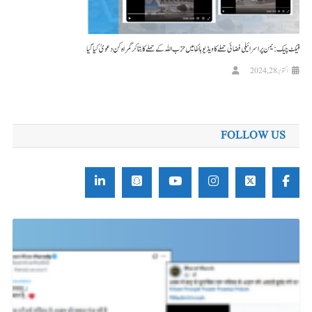
فیکٹ چیک: یمن پر اسرائیلی فضائی حملے کا ویڈیو ہائفا میں حزب اللہ کے حملے کا بتاکر گمراہ کن دعویٰ کیا گیا
اکتوبر 28, 2024
FOLLOW US