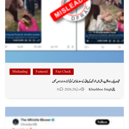
Misleading
Featured
Fact Check
فیکٹ چیک: ہماچل پردیش میں خواتین کی پٹائی کے معاملے میں کوئی فرقہ وارانہ زاویہ نہیں
Khushboo Singh
جولائی 29, 2026
0