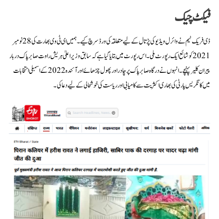
فیکٹ چیک
ڈی فریک ٹیم نے وائرل ویڈیو کی پڑتال کے لیے متعلقہ کی ورڈ سرچ کیے۔ ہمیں ای ٹی وی بھارت کی 28 نومبر
2021 کو شائع ایک رپورٹ ملی۔ اس رپورٹ میں بتایا گیا ہے کہ سابق وزیر اعلیٰ ہریش راوت صابر پاک دربار
پیران کلیر پہنچے۔ انہوں نے درگاہ صابر پاک پر چادر اور پھول چڑھائے اور آئندہ 2022 کے اسمبلی انتخابات
میں کانگریس پارٹی کی بھاری اکثریت سے کامیابی اور ریاست کی خوشحالی کے لیے دعا کی۔