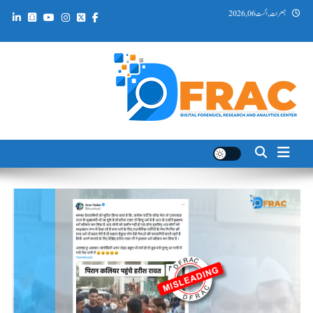
Ski
جمعرات, اگست 06, 2026
t
conten
DFRAC_ORG
Digital Forensics, Research and Analytics Center