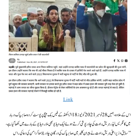
Link
اس کے علاوہ، ہمیں 28 نومبر 2021 کو نیوز 18 اتراکھنڈ کے فیس بک پیج پر پوسٹ کردہ صابر پاک دربار
میں کانگریس لیڈر ہریش راوت کی چادر پوشی کرتے ہوئے ایک ویڈیو بھی ملا۔ ویڈیو کے بارے میں لکھا گیا ہے،
’’سابق وزیر اعلیٰ ہریش راوت نے پیران کلیر میں صابر پاک کی درگاہ پر چادر چڑھا کر امن کی دعا کی۔ اس