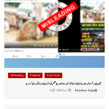
Misleading
Featured
Fact Check
فیکٹ چیک: آسام میں سیلاب میں ڈوبی اور تباہ شدہ مسجد سے اذان دیتے شخص کی وائرل ویڈیو اے آئی سے تیار کردہ ہے
Khushboo Singh
اگست 5, 2026
0