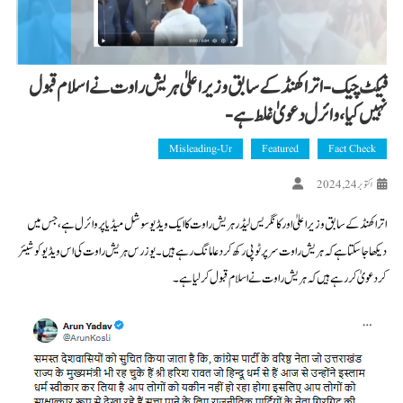
فیکٹ چیک- اتراکھنڈ کے سابق وزیراعلیٰ ہریش راوت نے اسلام قبول
نہیں کیا، وائرل دعویٰ غلط ہے-
Misleading-Ur
Featured
Fact Check
اکتوبر 24, 2024
اتراکھنڈ کے سابق وزیر اعلیٰ اور کانگریس لیڈر ہریش راوت کا ایک ویڈیو سوشل میڈیا پر وائرل ہے، جس میں
دیکھا جا سکتا ہے کہ ہریش راوت سر پر ٹوپی رکھ کر دعا مانگ رہے ہیں۔ یوزرس ہریش راوت کی اس ویڈیو کو شیئر
کر دعویٰ کر رہے ہیں کہ ہریش راوت نے اسلام قبول کر لیا ہے۔