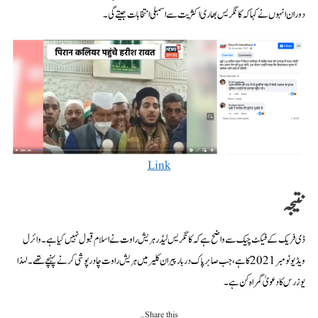
دوران انہوں نے کہا کہ کانگریس بھاری اکثریت سے اسمبلی انتخابات جیتے گی۔
Link
نتیجہ
ڈی فریک کے فیکٹ چیک سے واضح ہے کہ کانگریس لیڈر ہریش راوت نے اسلام قبول نہیں کیا ہے۔ وائرل
ویڈیو نومبر 2021 کا ہے، جب صابر پاک دربار پیران کلیر میں ہریش راوت چادرپوشی کرنے پہنچے تھے۔ لہذا
یوزرس کا دعویٰ گمراہ کن ہے۔
Share this…