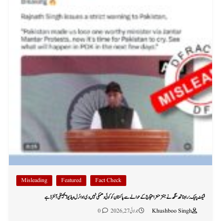
Misleading
Featured
Fact Check
فیکٹ چیک: راجناتھ سنگھ نے جنتر منتر احتجاج کے حوالے سے پاکستان کو کوئی دھمکی نہیں دی؛ وائرل ویڈیو ڈیجیٹلی آلٹرڈ ہے
Khushboo Singh
جولائی 27, 2026
0