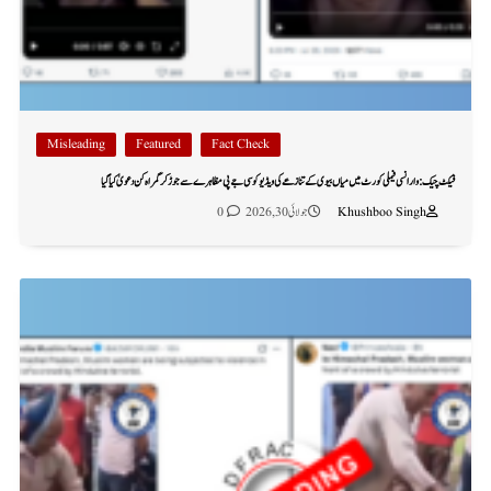
Misleading
Featured
Fact Check
فیکٹ چیک: وارانسی فیملی کورٹ میں میاں بیوی کے تنازعے کی ویڈیو کو سی جے پی مظاہرے سے جوڑ کر گمراہ کن دعویٰ کیا گیا
Khushboo Singh
جولائی 30, 2026
0