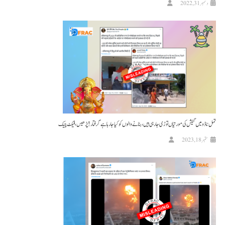
دسمبر 31, 2022
تمل ناڈو میں گنیش کی مورتیاں توڑی جا رہی ہیں، بنانے والوں کو کیا جا رہا ہے گرفتار! پڑھیں، فیکٹ چیک
ستمبر 18, 2023