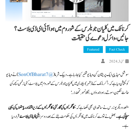
کرناٹک میں کلیان جویلرس کے شو روم میں ہوا آئی ای ڈی بلاسٹ؟
جانیں، وائرل دعوے کی حقیقت
Featured
Fact Check
مئی 3, 2024
سوشل میڈیا پر ایک پریشان کُن ویڈیو شئیر کیا جا رہا ہے۔ دیپک شرما (
@SonOfBharat7
) نے ویڈیو
کو کیپشن دیا ہے کہ-
’کرناٹک کے (شہر) بیلّاری میں کلیان جویلرس کے شو روم میں بلاسٹ، کئی زخمی، کچھ کی
حالت سنگین، سوتے رہو ہندوؤں…اگلا نمبر تمھارا..‘
متعدد دیگر یوزرس نے ساتھ ہی بھی لکھا ہے کہ-
کانگریس کی گارنٹی، کانگریس کے زیر اقتدار ریاستوں کی یہی
سچائی ہے۔
بعض نے تو اسے کرناٹک میں کانگریس کی حکومت بننے کے بعد دوسرا آ
ئی ای ڈی بلاسٹ
قرار دیا
ہے۔