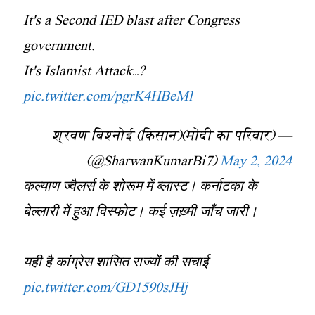
It's a Second IED blast after Congress
government.
It's Islamist Attack…?
pic.twitter.com/pgrK4HBeMl
— श्रवण बिश्नोई (किसान)(मोदी का परिवार)
(@SharwanKumarBi7)
May 2, 2024
कल्याण ज्वैलर्स के शोरूम में ब्लास्ट। कर्नाटका के
बेल्लारी में हुआ विस्फोट। कई ज़ख़्मी जाँच जारी।
यही है कांग्रेस शासित राज्यों की सचाई
pic.twitter.com/GD1590sJHj