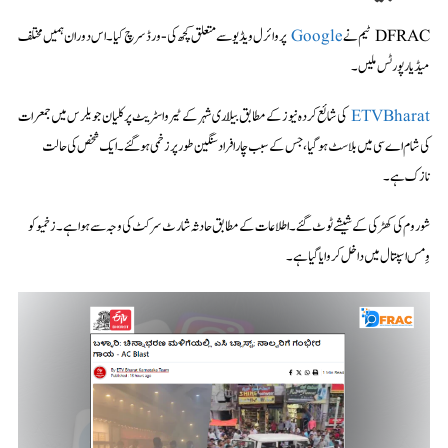
DFRAC ٹیم نے
پر وائرل ویڈیو سے متعلق کچھ کی-ورڈ سرچ کیا۔ اس دوران ہمیں مختلف
میڈیا رپورٹس ملیں۔
ETVBharat
کی شائع کردہ نیوز کے مطابق بیلّاری شہر کے ٹیرو اسٹریٹ پر کلیان جویلرس میں جمعرات
کی شام اے سی میں بلاسٹ ہو گیا، جس کے سبب چار افراد سنگین طور پر زخمی ہو گئے۔ ایک شخص کی حالت
نازک ہے۔
شو روم کی کھڑکی کے شیشے ٹوٹ گئے۔ اطلاعات کے مطابق حادثہ شارٹ سرکٹ کی وجہ سے ہوا ہے۔ زخمیو کو
وِمس اسپتال میں داخل کروایا گیا ہے۔