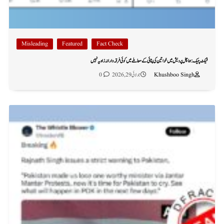
Misleading
Featured
Fact Check
فیکٹ چیک: ہماچل پردیش میں خواتین کی پٹائی کے معاملے میں کوئی فرقہ وارانہ زاویہ نہیں
Khushboo Singh
جولائی 29, 2026
0