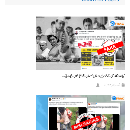
نیویگیشن
کیا اندرا گاندھی کے شوہر فیروز خان مسلمان تھے؟ پڑھیں-فیکٹ چیک
اگست 20, 2022