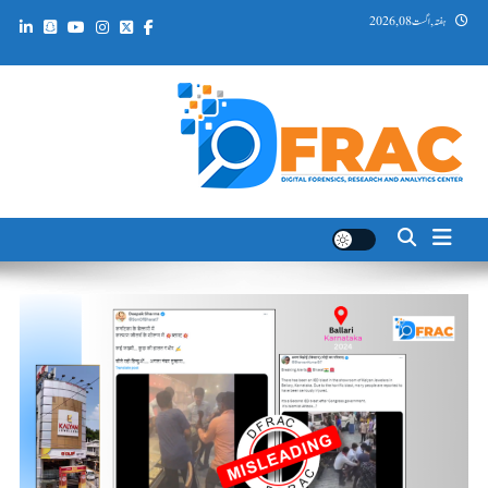
Ski
ہفتہ, اگست 08, 2026
t
conten
DFRAC_ORG
Digital Forensics, Research and Analytics Center