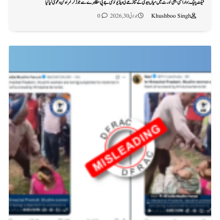
فیکٹ چیک: وارانسی فیملی کورٹ میں میاں بیوی کے تنازعے کی ویڈیو کو سی جے پی مظاہرے سے جوڑ کر گمراہ کن دعویٰ کیا گیا
Khushboo Singh
جولائی 30, 2026
0