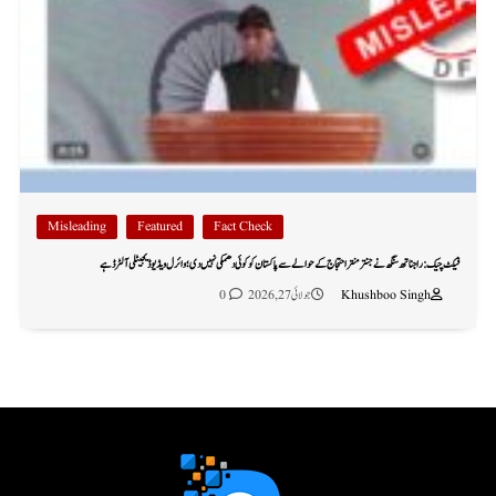
Misleading
Featured
Fact Check
فیکٹ چیک: راجناتھ سنگھ نے جنتر منتر احتجاج کے حوالے سے پاکستان کو کوئی دھمکی نہیں دی؛ وائرل ویڈیو ڈیجیٹلی آلٹرڈ ہے
Khushboo Singh
جولائی 27, 2026
0