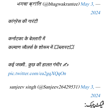
May 3,
— भगवा क्रांति (@bhagwakrantee)
2024
कांग्रेस की गारंटी
कर्नाटका के बेल्लारी में
कल्याण ज्वैलर्स के शोरूम में 💥ब्लास्ट💥
कई जख्मी… कुछ की हालत गंभीर ✍️
pic.twitter.com/ea2gqXQqOn
May 3,
— sanjeev singh (@Sanjeev26429531)
2024
فیکٹ چیک: