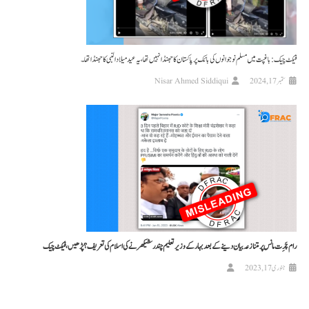
فیکٹ چیک: باغپت میں مسلم نوجوانوں کی بائک پر پاکستان کا جھنڈا نہیں تھا، یہ عید میلاد النبی کا جھنڈا تھا۔
ستمبر 17, 2024
Nisar Ahmed Siddiqui
رام چَرِت مانس پر متنازعہ بیان دینے کے بعد بہار کے وزیر تعلیم چندر شیکھر نے کی اسلام کی تعریف؟ پڑھیں، فیکٹ چیک
جنوری 17, 2023