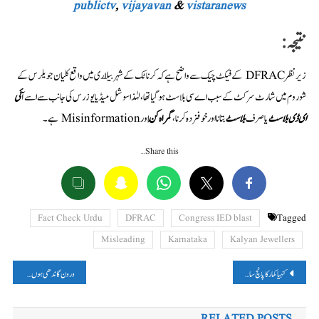
publictv
,
vijayavan
&
vistaranews
نتیجہ:
زیر نظر DFRAC کےفیکٹ چیک سے واضح ہے کہ کرناٹک کے شہر بیلّاری میں واقع کلیان جویلرس کے
شو روم میں شارٹ سرکٹ کے سبب اے سی بلاسٹ ہو گیا تھا، لہٰذا سوشل میڈیا یوزرس کی جانب سے اسے آ
ئی
ای ڈی بلاسٹ
یا صرف
بلاسٹ
بتانا اور خوفزدہ کرنا،
گمراہ کُن
اور Misinformation ہے۔
Share this…
Fact Check Urdu
DFRAC
Congress IED blast
Tagged
Misleading
Karnataka
Kalyan Jewellers
پوسٹوں
کنہیا کمار کا پانچ سال پرانا ویڈیو ایڈٹ کرکے گمراہ کُن دعوے کے ساتھ وائرل، پڑھیں، فیکٹ چیک
ورون گاندھی ہوں گے امیٹھی سے کانگریس کے امیدوار؟ جانیں، سوشل میڈیا پر وائرل پریس ریلیز کی حقیقت
کی
RELATED POSTS