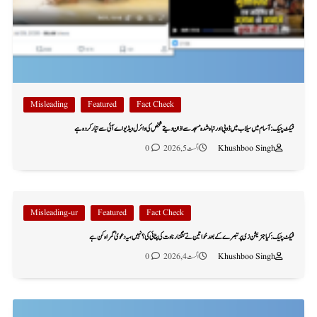
Misleading
Featured
Fact Check
فیکٹ چیک: آسام میں سیلاب میں ڈوبی اور تباہ شدہ مسجد سے اذان دیتے شخص کی وائرل ویڈیو اے آئی سے تیار کردہ ہے
Khushboo Singh
اگست 5, 2026
0
Misleading-ur
Featured
Fact Check
فیکٹ چیک: کیا جنریشن زی پر تبصرے کے بعد خواتین نے کنگنا رناوت کی پٹائی کی؟ نہیں، یہ دعویٰ گمراہ کن ہے
Khushboo Singh
اگست 4, 2026
0