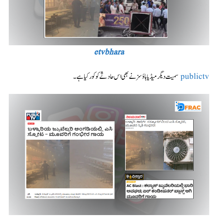
etvbhara
publictv
سمیت دیگر میڈیا ہاؤسز نے بھی اس حادثے کو کور کیا ہے۔