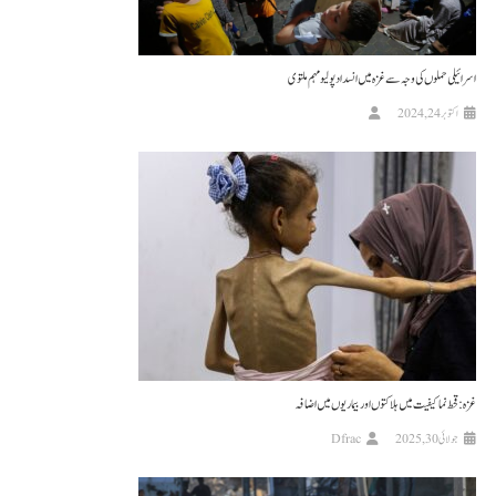
اسرائیلی حملوں کی وجہ سے غزہ میں انسداد پولیو مہم ملتوی
اکتوبر 24, 2024
غزہ: قحط نما کیفیت میں ہلاکتوں اور بیماریوں میں اضافہ
جولائی 30, 2025
Dfrac