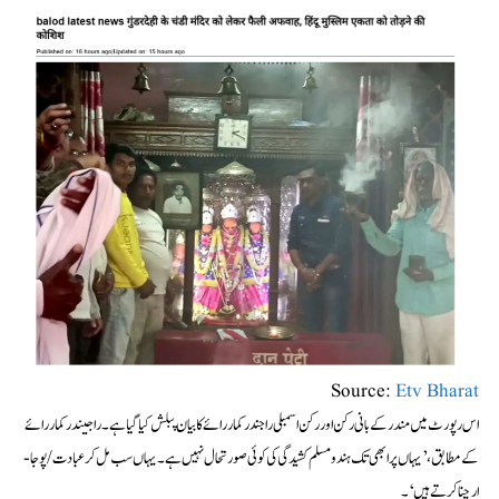
Source:
Etv Bharat
اس رپورٹ میں مندر کے بانی رکن اور رکن اسمبلی راجندر کمار رائے کا بیان پبلش کیا گیا ہے۔ راجیندر کمار رائے
کے مطابق،’یہاں پر ابھی تک ہندو مسلم کشیدگی کی کوئی صورتحال نہیں ہے۔ یہاں سب مل کر عبادت/پوجا-
ارچنا کرتے ہیں‘۔