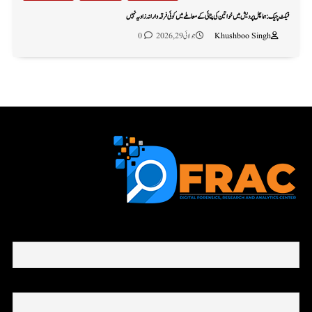
فیکٹ چیک: ہماچل پردیش میں خواتین کی پٹائی کے معاملے میں کوئی فرقہ وارانہ زاویہ نہیں
Khushboo Singh
جولائی 29, 2026
0
First name or full name
Email