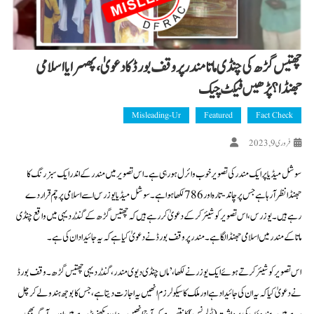
چھتیس گڑھ کی چنڈی ماتا مندر پر وقف بورڈ کا دعویٰ، پھہرایا اسلامی
جھنڈا؟ پڑھیں فیکٹ چیک
Misleading-Ur
Featured
Fact Check
فروری 9, 2023
سوشل میڈیا پر ایک مندر کی تصویر خوب وائرل ہو رہی ہے۔ اس تصویر میں مندر کے اندر ایک سبز رنگ کا
جھنڈا نظر آرہا ہے جس پر چاند-تارہ اور 786 لکھا ہوا ہے۔ سوشل میڈیا یوزرس اسے اسلامی پرچم قرار دے
رہے ہیں۔ یوزرس، اس تصویر کو شیئر کرکے دعویٰ کر رہے ہیں کہ چھتیس گڑھ کے گُنڈردیہی میں واقع چنڈی
ماتا کے مندر میں اسلامی جھنڈا لگاہے۔ مندر پر وقف بورڈ نے دعویٰ کیا ہے کہ یہ جائیداد ان کی ہے۔
اس تصویر کو شیئر کرتے ہوئے ایک یوزر نے لکھا،’ماں چنڈی دیوی مندر، گُنڈردیہی چھتیس گڑھ۔ وقف بورڈ
نے دعویٰ کیا کہ یہ ان کی جائیداد ہے اور ملک کا سیکولرزم انھیں یہ اجازت دیتا ہے، جس کا بوجھ ہندو لے کر چل