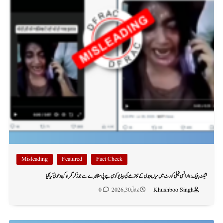
Misleading
Featured
Fact Check
فیکٹ چیک: وارانسی فیملی کورٹ میں میاں بیوی کے تنازعے کی ویڈیو کو سی جے پی مظاہرے سے جوڑ کر گمراہ کن دعویٰ کیا گیا
Khushboo Singh
جولائی 30, 2026
0