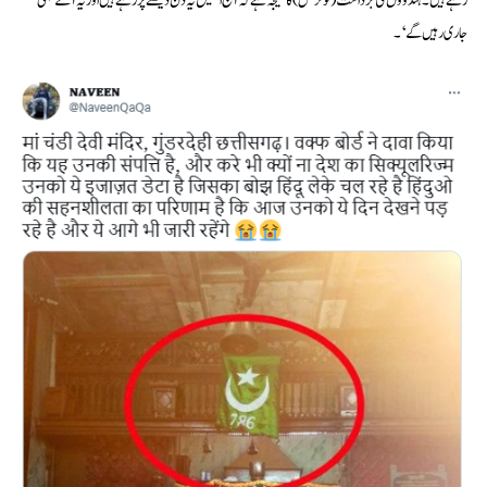
رہے ہیں۔ ہندوؤں کی برداشت (ٹولرنس) کا نتیجہ ہے کہ آج انھیں یہ دن دیکھنے پڑ رہے ہیں اور یہ آگے بھی
جاری رہیں گے‘۔