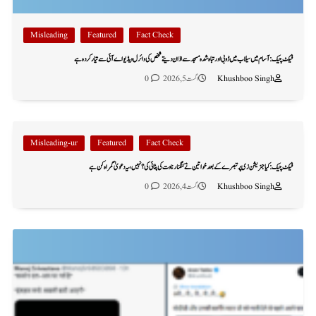
Misleading
Featured
Fact Check
فیکٹ چیک: آسام میں سیلاب میں ڈوبی اور تباہ شدہ مسجد سے اذان دیتے شخص کی وائرل ویڈیو اے آئی سے تیار کردہ ہے
Khushboo Singh
اگست 5, 2026
0
Misleading-ur
Featured
Fact Check
فیکٹ چیک: کیا جنریشن زی پر تبصرے کے بعد خواتین نے کنگنا رناوت کی پٹائی کی؟ نہیں، یہ دعویٰ گمراہ کن ہے
Khushboo Singh
اگست 4, 2026
0