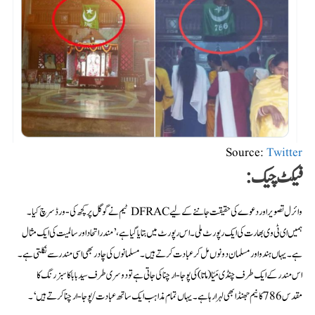
Source:
Twitter
فیکٹ چیک:
وائرل تصویر اور دعوے کی حقیقت جاننے کے لیے DFRAC ٹیم نے گوگل پر کچھ کی-ورڈ سرچ کیا۔
ہمیں ای ٹی وی بھارت کی ایک رپورٹ ملی۔ اس رپورٹ میں بتایا گیا ہے،’مندر اتحاد اور سالمیت کی ایک مثال
ہے۔ یہاں ہندو اور مسلمان دونوں مل کر عبادت کرتے ہیں۔ مسلمانوں کی چادر بھی اسی مندر سے نکلتی ہے۔
اس مندر کے ایک طرف چنڈی مَیّا (ماتا) کی پوجا-ارچنا کی جاتی ہے تو دوسری طرف سید بابا کا سبز رنگ کا
مقدس 786 کا نیم جھنڈا بھی لہرا رہا ہے۔ یہاں تمام مذاہب ایک ساتھ عبادت/پوجا-ارچنا کرتے ہیں‘۔