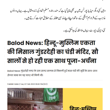
وہیں کئی دیگر میڈیا رپورٹس میں یہ بھی بتایا گیا ہے کہ مندر ہندو مسلم اتحاد کی زندہ مثال ہے۔ یہاں دونوں
مذاہب کے افراد ہم آہنگی کے ساتھ اپنے اپنے مذہبی عقائد کے مطابق عبادت کرتے ہیں۔
نئی دنیا کی رپورٹ، یہاں ملاحظہ کی جا سکتی ہے۔