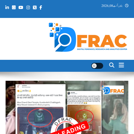
Ski
ہفتہ, اگست 08, 2026
t
conten
DFRAC_ORG
Digital Forensics, Research and Analytics Center