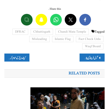
Share this…
DFRAC
Chhattisgarh
Chandi Mata Temple
Tagged
Misleading
Islamic Flag
Fact Check Urdu
Waqf Board
پوسٹوں
گرل فرینڈ کی پٹائی کا ویڈیو، عرب دنیا میں پھیلائی گئی ہندوؤں کے خلاف نفرت، پڑھیں، فیکٹ چیک
کیا لداخ کے عوام کر رہے ہیں آزادی کا مطالبہ؟ پڑھیں فیکٹ چیک
کی
RELATED POSTS
نیویگیشن