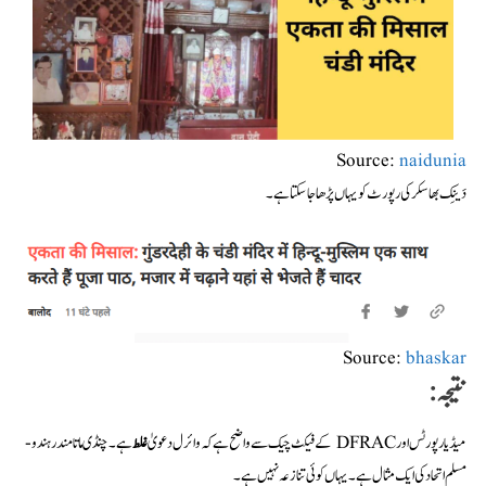
Source:
naidunia
دَینِک بھاسکر کی رپورٹ کو یہاں پڑھا جا سکتا ہے۔
Source:
bhaskar
نتیجہ:
میڈیا رپورٹس اور DFRAC کے فیکٹ چیک سے واضح ہے کہ وائرل دعویٰ
غلط
ہے۔ چنڈی ماتا مندر ہندو-
مسلم اتحاد کی ایک مثال ہے۔ یہاں کوئی تنازعہ نہیں ہے۔