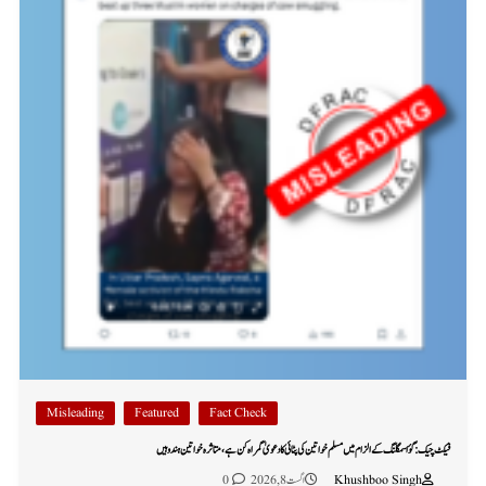
Misleading
Featured
Fact Check
فیکٹ چیک: گؤ اسمگلنگ کے الزام میں مسلم خواتین کی پٹائی کا دعویٰ گمراہ کن ہے، متاثرہ خواتین ہندو ہیں
Khushboo Singh
اگست 8, 2026
0