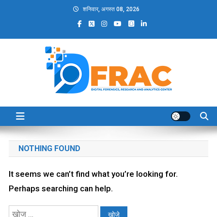
Skip
शनिवार, अगस्त 08, 2026
to
content
DFRAC_ORG
Digital Forensics, Research and Analytics Center
NOTHING FOUND
It seems we can’t find what you’re looking for.
Perhaps searching can help.
निम्न