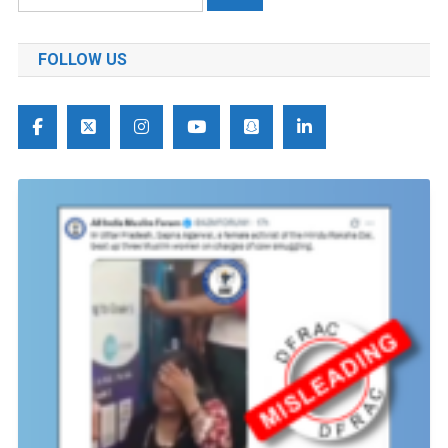
को
खोजें:
FOLLOW US