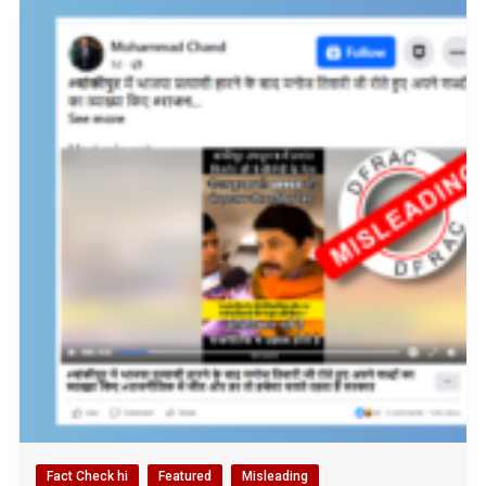
Fact Check hi
Featured
Misleading