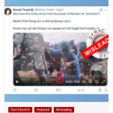
Fact Check hi
Featured
Misleading