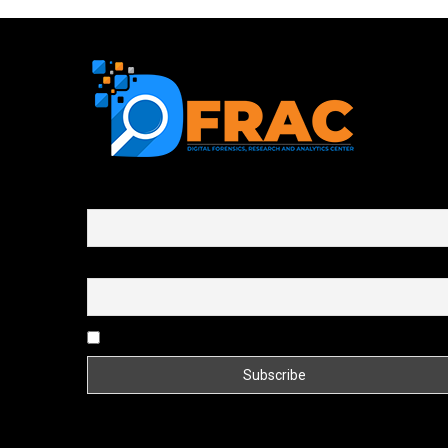
First name or full name
Email
By continuing, you accept the privacy policy