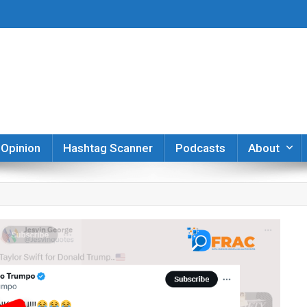
er
Opinion
Hashtag Scanner
Podcasts
About