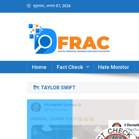
Skip
शुक्रवार, अगस्त 07, 2026
to
content
DFRAC_ORG
Digital Forensics, Research and Analytics Cent
Home
Fact Check
Hate Monitor
टैग:
TAYLOR SWIFT