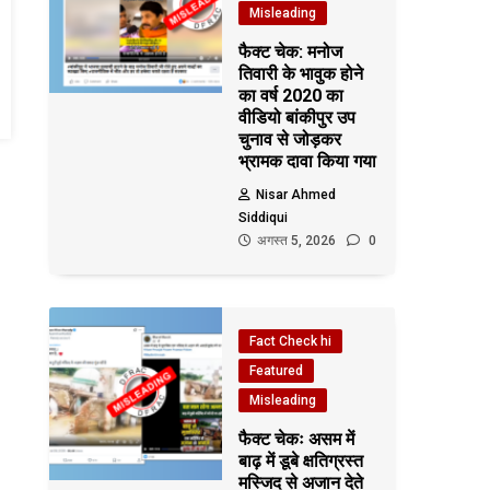
Misleading
फैक्ट चेक: मनोज
तिवारी के भावुक होने
का वर्ष 2020 का
वीडियो बांकीपुर उप
चुनाव से जोड़कर
भ्रामक दावा किया गया
Nisar Ahmed
Siddiqui
अगस्त 5, 2026
0
Fact Check hi
Featured
Misleading
फैक्ट चेकः असम में
बाढ़ में डूबे क्षतिग्रस्त
मस्जिद से अजान देते