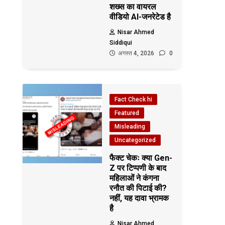
शख्स का वायरल
वीडियो AI-जनरेटेड है
Nisar Ahmed
Siddiqui
अगस्त 4, 2026
0
Fact Check hi
Featured
Misleading
Uncategorized
फैक्ट चेकः क्या Gen-
Z पर टिप्पणी के बाद
महिलाओं ने कंगना
रनौत की पिटाई की?
नहीं, यह दावा भ्रामक
है
Nisar Ahmed