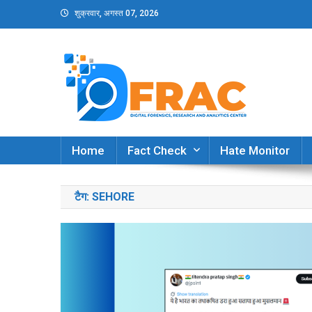
Skip
शुक्रवार, अगस्त 07, 2026
to
content
DFRAC_ORG
Digital Forensics, Research and Analytics Cent
Home
Fact Check
Hate Monitor
टैग:
SEHORE