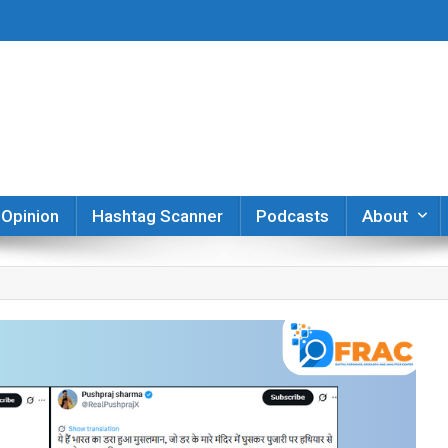
er
Opinion
Hashtag Scanner
Podcasts
About