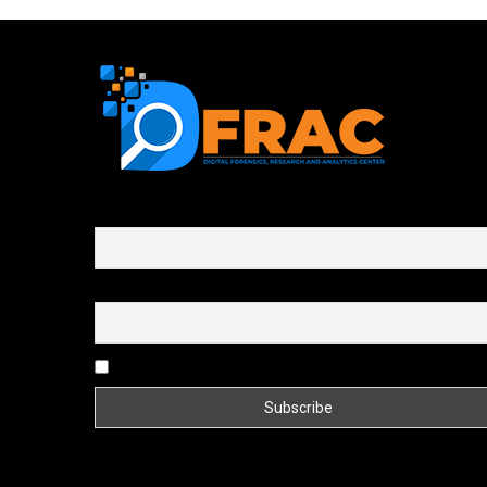
First name or full name
Email
By continuing, you accept the privacy policy