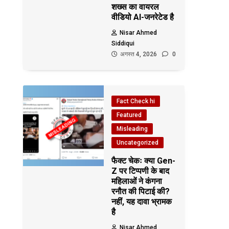
शख्स का वायरल
वीडियो AI-जनरेटेड है
Nisar Ahmed
Siddiqui
अगस्त 4, 2026
0
Fact Check hi
Featured
Misleading
Uncategorized
फैक्ट चेकः क्या Gen-
Z पर टिप्पणी के बाद
महिलाओं ने कंगना
रनौत की पिटाई की?
नहीं, यह दावा भ्रामक
है
Nisar Ahmed