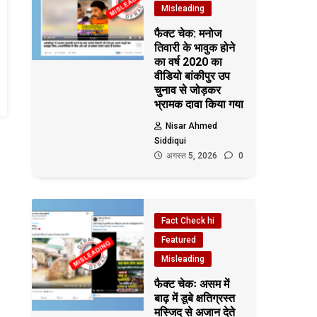
Misleading
फैक्ट चेक: मनोज
तिवारी के भावुक होने
का वर्ष 2020 का
वीडियो बांकीपुर उप
चुनाव से जोड़कर
भ्रामक दावा किया गया
Nisar Ahmed
Siddiqui
अगस्त 5, 2026
0
Fact Check hi
Featured
Misleading
फैक्ट चेकः असम में
बाढ़ में डूबे क्षतिग्रस्त
मस्जिद से अजान देते