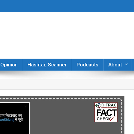
er
Opinion
Hashtag Scanner
Podcasts
About