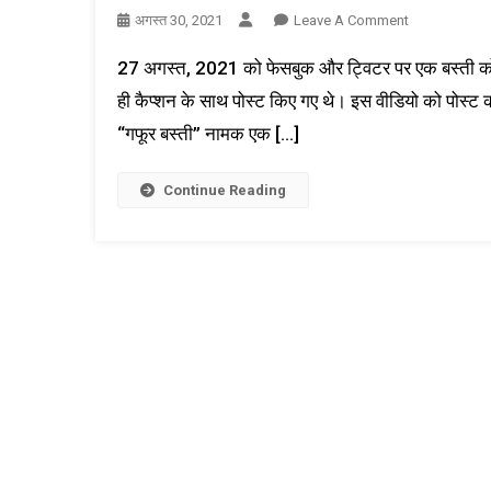
On
अगस्त 30, 2021
Leave A Comment
फैक्ट-
27 अगस्त, 2021 को फेसबुक और ट्विटर पर एक बस्ती को 
चेक:
बीजेपी
ही कैप्शन के साथ पोस्ट किए गए थे। इस वीडियो को पोस्ट क
यूथ
“गफूर बस्ती” नामक एक […]
विंग,
उत्तर
Continue Reading
प्रदेश
की
सोशल
मीडिया
हेड
डॉ.
ऋचा
राजपूत
द्वारा
अतिक्रमण
तोड़फोड़
के