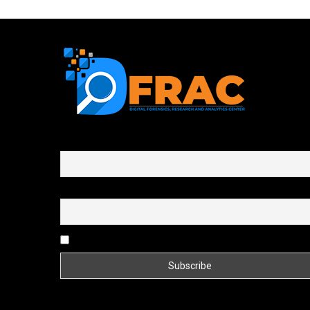
First name or full name
Email
By continuing, you accept the privacy policy