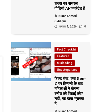
शख्स का वायरल
वीडियो AI-जनरेटेड है
Nisar Ahmed
Siddiqui
अगस्त 4, 2026
0
Fact Check hi
Featured
Misleading
Uncategorized
फैक्ट चेकः क्या Gen-
Z पर टिप्पणी के बाद
महिलाओं ने कंगना
रनौत की पिटाई की?
नहीं, यह दावा भ्रामक
है
Nisar Ahmed