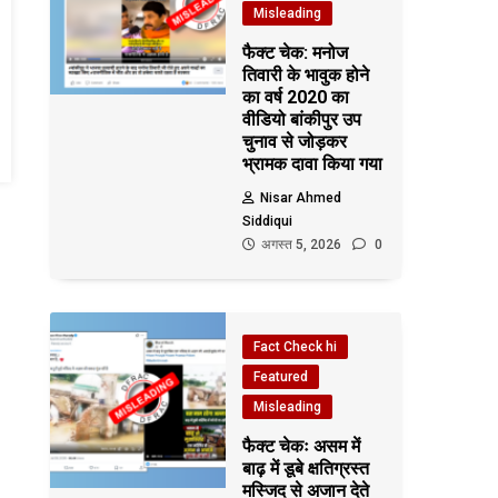
Misleading
फैक्ट चेक: मनोज
तिवारी के भावुक होने
का वर्ष 2020 का
वीडियो बांकीपुर उप
चुनाव से जोड़कर
भ्रामक दावा किया गया
Nisar Ahmed
Siddiqui
अगस्त 5, 2026
0
Fact Check hi
Featured
Misleading
फैक्ट चेकः असम में
बाढ़ में डूबे क्षतिग्रस्त
मस्जिद से अजान देते