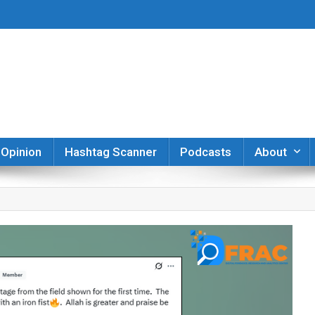
er
Opinion
Hashtag Scanner
Podcasts
About