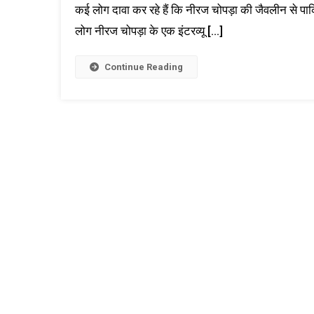
अरशद
कई लोग दावा कर रहे हैं कि नीरज चोपड़ा की जैवलीन से 
नदीम
लोग नीरज चोपड़ा के एक इंटरव्यू […]
ने
की
Continue Reading
थी
नीरज
चोपड़ा
की
जैवलीन
से
छेड़छाड़?