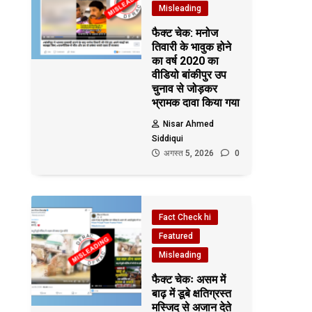
Misleading
फैक्ट चेक: मनोज
तिवारी के भावुक होने
का वर्ष 2020 का
वीडियो बांकीपुर उप
चुनाव से जोड़कर
भ्रामक दावा किया गया
Nisar Ahmed
Siddiqui
अगस्त 5, 2026
0
Fact Check hi
Featured
Misleading
फैक्ट चेकः असम में
बाढ़ में डूबे क्षतिग्रस्त
मस्जिद से अजान देते