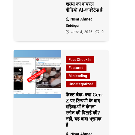
शख्स का वायरल
वीडियो AI-जनरेटेड है
Nisar Ahmed
Siddiqui
अगस्त 4, 2026
0
Fact Check hi
Featured
Misleading
Uncategorized
फैक्ट चेकः क्या Gen-
Z पर टिप्पणी के बाद
महिलाओं ने कंगना
रनौत की पिटाई की?
नहीं, यह दावा भ्रामक
है
Nisar Ahmed