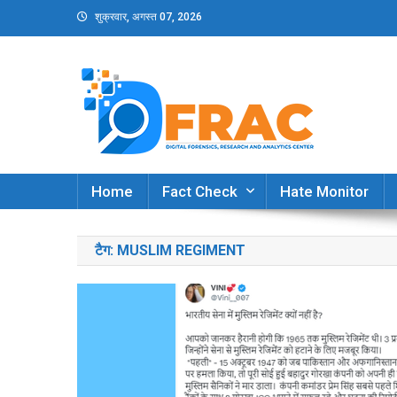
Skip
शुक्रवार, अगस्त 07, 2026
to
content
DFRAC_ORG
Digital Forensics, Research and Analytics Cent
Home
Fact Check
Hate Monitor
टैग:
MUSLIM REGIMENT