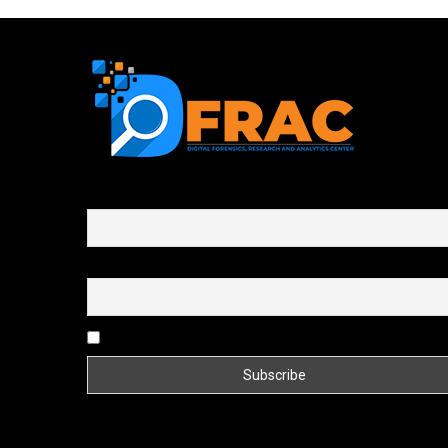
First name or full name
Email
By continuing, you accept the privacy policy