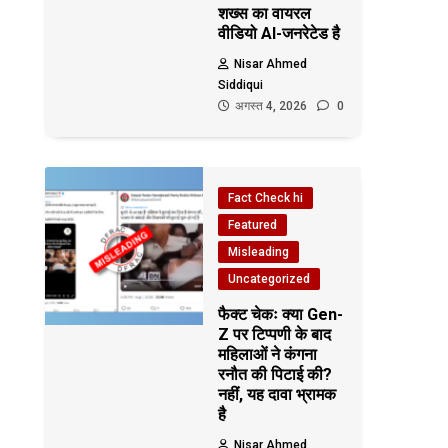
शख्स का वायरल
वीडियो AI-जनरेटेड है
Nisar Ahmed
Siddiqui
अगस्त 4, 2026
0
Fact Check hi
Featured
Misleading
Uncategorized
फैक्ट चेकः क्या Gen-
Z पर टिप्पणी के बाद
महिलाओं ने कंगना
रनौत की पिटाई की?
नहीं, यह दावा भ्रामक
है
Nisar Ahmed