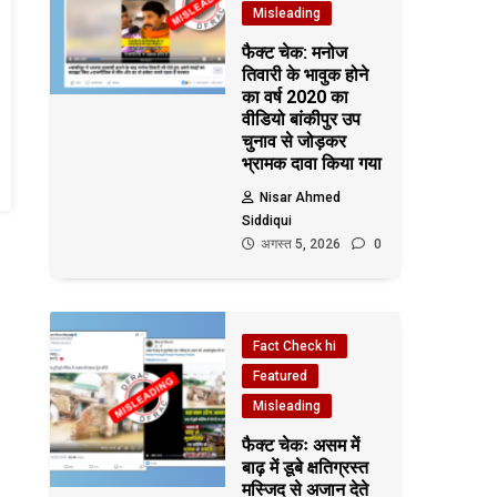
Misleading
फैक्ट चेक: मनोज
तिवारी के भावुक होने
का वर्ष 2020 का
वीडियो बांकीपुर उप
चुनाव से जोड़कर
भ्रामक दावा किया गया
Nisar Ahmed
Siddiqui
अगस्त 5, 2026
0
Fact Check hi
Featured
Misleading
फैक्ट चेकः असम में
बाढ़ में डूबे क्षतिग्रस्त
मस्जिद से अजान देते