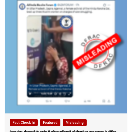
Fact Check hi
Featured
Misleading