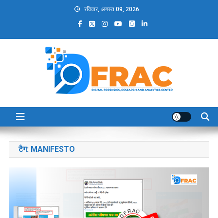
Skip
रविवार, अगस्त 09, 2026
to
content
DFRAC_ORG
Digital Forensics, Research and Analytics Center
टैग:
MANIFESTO