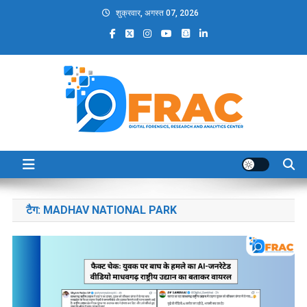
Skip
शुक्रवार, अगस्त 07, 2026
to
content
DFRAC_ORG
Digital Forensics, Research and Analytics Center
टैग:
MADHAV NATIONAL PARK