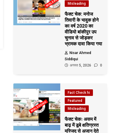
Misleading
फैक्ट चेक: मनोज
तिवारी के भावुक होने
का वर्ष 2020 का
वीडियो बांकीपुर उप
चुनाव से जोड़कर
भ्रामक दावा किया गया
Nisar Ahmed
Siddiqui
अगस्त 5, 2026
0
Fact Check hi
Featured
Misleading
फैक्ट चेकः असम में
बाढ़ में डूबे क्षतिग्रस्त
मस्जिद से अजान देते