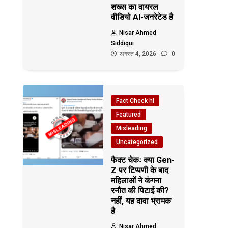
शख्स का वायरल
वीडियो AI-जनरेटेड है
Nisar Ahmed
Siddiqui
अगस्त 4, 2026
0
Fact Check hi
Featured
Misleading
Uncategorized
फैक्ट चेकः क्या Gen-
Z पर टिप्पणी के बाद
महिलाओं ने कंगना
रनौत की पिटाई की?
नहीं, यह दावा भ्रामक
है
Nisar Ahmed