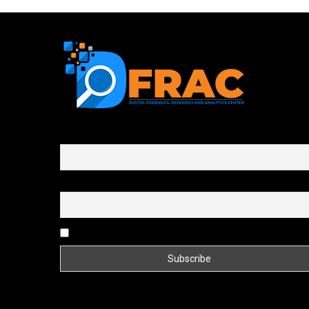
First name or full name
Email
By continuing, you accept the privacy policy