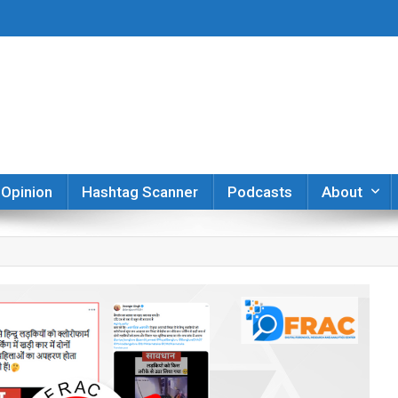
er
Opinion
Hashtag Scanner
Podcasts
About