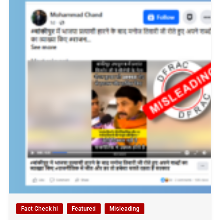
Fact Check hi
Featured
Misleading