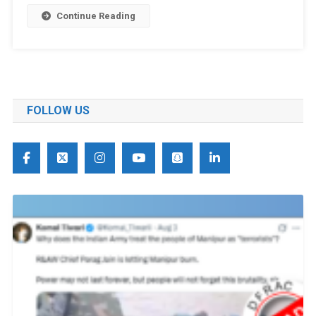
के
Continue Reading
राजनेता
का
वीडियो,
पार्टी
का
सदस्य
FOLLOW US
नहीं
है