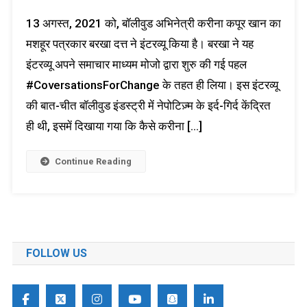
भ्रामक
13 अगस्त, 2021 को, बॉलीवुड अभिनेत्री करीना कपूर खान का
दावा:
नहीं,
मशहूर पत्रकार बरखा दत्त ने इंटरव्यू किया है। बरखा ने यह
करीना
इंटरव्यू अपने समाचार माध्यम मोजो द्वारा शुरु की गई पहल
कपूर
#CoversationsForChange के तहत ही लिया। इस इंटरव्यू
खान
ने
की बात-चीत बॉलीवुड इंडस्ट्री में नेपोटिज़्म के इर्द-गिर्द केंद्रित
भारतीय
ही थी, इसमें दिखाया गया कि कैसे करीना […]
दर्शकों
को
Continue Reading
उनकी
फिल्में
नहीं
देखने
के
लिए
FOLLOW US
नहीं
कहा