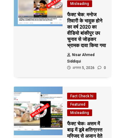
Misleading
फैक्ट चेक: मनोज
तिवारी के भावुक होने
का वर्ष 2020 का
वीडियो बांकीपुर उप
चुनाव से जोड़कर
भ्रामक दावा किया गया
Nisar Ahmed
Siddiqui
अगस्त 5, 2026
0
Fact Check hi
Featured
Misleading
फैक्ट चेकः असम में
बाढ़ में डूबे क्षतिग्रस्त
मस्जिद से अजान देते