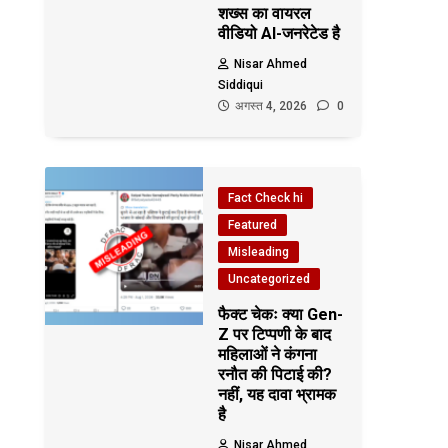
शख्स का वायरल
वीडियो AI-जनरेटेड है
Nisar Ahmed
Siddiqui
अगस्त 4, 2026
0
Fact Check hi
Featured
Misleading
Uncategorized
फैक्ट चेकः क्या Gen-
Z पर टिप्पणी के बाद
महिलाओं ने कंगना
रनौत की पिटाई की?
नहीं, यह दावा भ्रामक
है
Nisar Ahmed