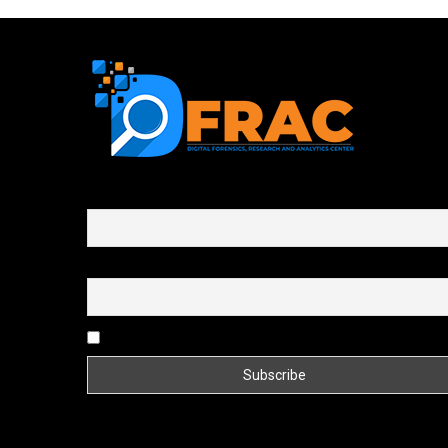
First name or full name
Email
By continuing, you accept the privacy policy