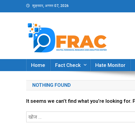
Skip
शुक्रवार, अगस्त 07, 2026
to
content
DFRAC_ORG
Digital Forensics, Research and Analytics Cent
Home
Fact Check
Hate Monitor
NOTHING FOUND
It seems we can’t find what you’re looking for.
निम्न
को
खोजें: