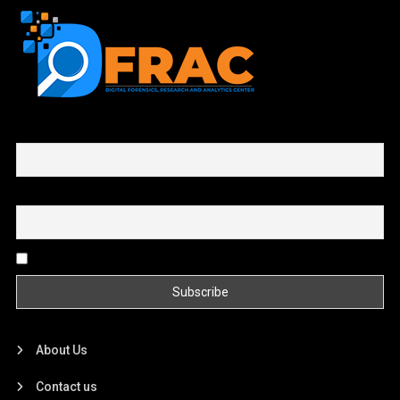
First name or full name
Email
By continuing, you accept the privacy policy
About Us
Contact us