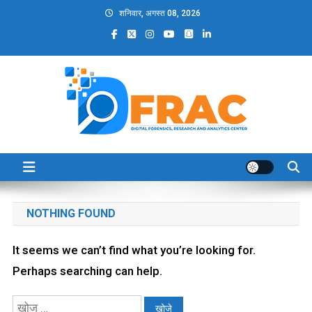
Skip
शनिवार, अगस्त 08, 2026
to
content
DFRAC_ORG
Digital Forensics, Research and Analytics Center
NOTHING FOUND
It seems we can’t find what you’re looking for.
Perhaps searching can help.
निम्न