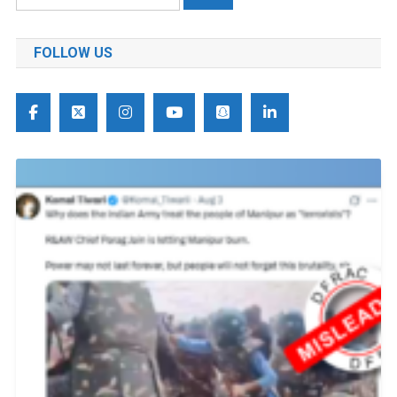
को
खोजें:
FOLLOW US