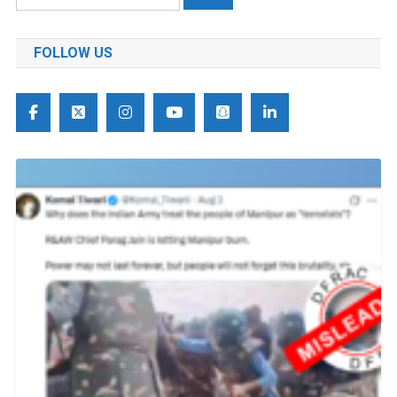
को
खोजें:
FOLLOW US