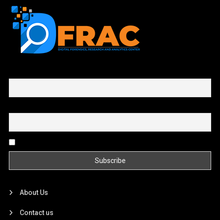
First name or full name
Email
By continuing, you accept the privacy policy
About Us
Contact us