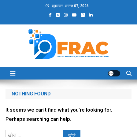
Skip
शुक्रवार, अगस्त 07, 2026
to
content
DFRAC_ORG
Digital Forensics, Research and Analytics Center
NOTHING FOUND
It seems we can’t find what you’re looking for.
Perhaps searching can help.
निम्न