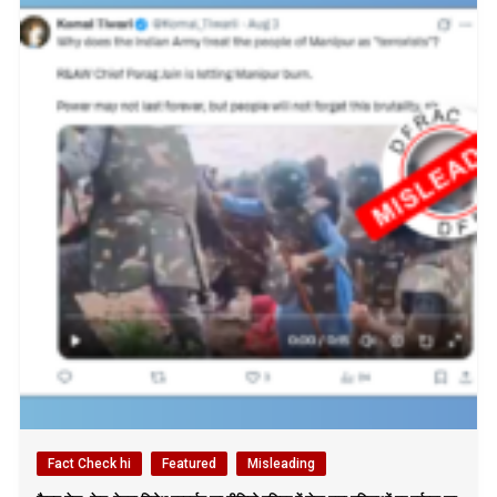
Fact Check hi
Featured
Misleading