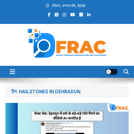
Skip
रविवार, अगस्त 09, 2026
to
content
DFRAC_ORG
Digital Forensics, Research and Analytics Center
टैग:
HAILSTONES IN DEHRADUN