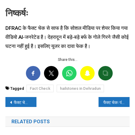
निष्कर्षः
DFRAC के फैक्ट चेक से साफ है कि सोशल मीडिया पर शेयर किया गया
वीडियो AI-जनरेटेड है। देहरादून में बड़े-बड़े बर्फ के गोले गिरने जैसी कोई
घटना नहीं हुई है। इसलिए यूजर का दावा फेक है।
Share this…
Tagged
Fact Check
hailstones in Dehradun
पोस्ट
फैक्ट चेकः स्क्रिप्टेड वीडियो के साथ लव जिहाद में हिन्दू युवती की प्रताड़ना का भ्रामक दावा किया गया
फैक्ट चेकः पंजाब के धार्मिक स्थल को ब्रह्मोस मिसाइल साइट क्षतिग्रस्त होने का बताकर फेक दावा किया गया
नेविगेशन
RELATED POSTS