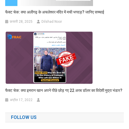
फैक्ट चेक: क्या अलीगढ़ के अचलेश्वर मंदिर में मची भगदड़? जानिए सच्चाई
फ़रवरी 28, 2025
Dilshad Noor
फैक्ट चेक: क्या इमरान खान अपने पीछे छोड़ गए 22 अरब डॉलर का विदेशी मुद्रा भंडार?
अप्रैल 17, 2022
FOLLOW US