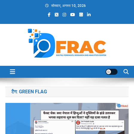
Skip
सोमवार, अगस्त 10, 2026
to
content
DFRAC_ORG
Digital Forensics, Research and Analytics Center
टैग:
GREEN FLAG