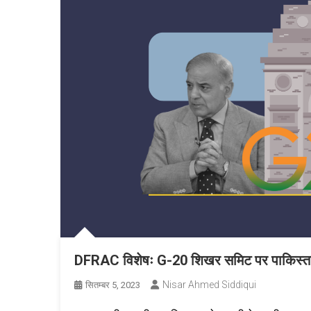
DFRAC विशेषः G-20 शिखर समिट पर पाकिस्तान
Nisar Ahmed Siddiqui
सितम्बर 5, 2023