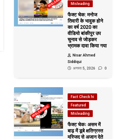
Misleading
फैक्ट चेक: मनोज
तिवारी के भावुक होने
का वर्ष 2020 का
वीडियो बांकीपुर उप
चुनाव से जोड़कर
भ्रामक दावा किया गया
Nisar Ahmed
Siddiqui
अगस्त 5, 2026
0
Fact Check hi
Featured
Misleading
फैक्ट चेकः असम में
बाढ़ में डूबे क्षतिग्रस्त
मस्जिद से अजान देते