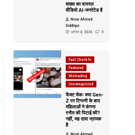
शख्स का वायरल
वीडियो AI-जनरेटेड है
Nisar Ahmed
Siddiqui
अगस्त 4, 2026
0
Fact Check hi
Featured
Misleading
Uncategorized
फैक्ट चेकः क्या Gen-
Z पर टिप्पणी के बाद
महिलाओं ने कंगना
रनौत की पिटाई की?
नहीं, यह दावा भ्रामक
है
Nisar Ahmed