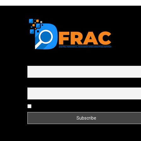
First name or full name
Email
By continuing, you accept the privacy policy