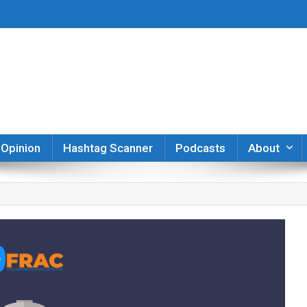
er
Opinion
Hashtag Scanner
Podcasts
About