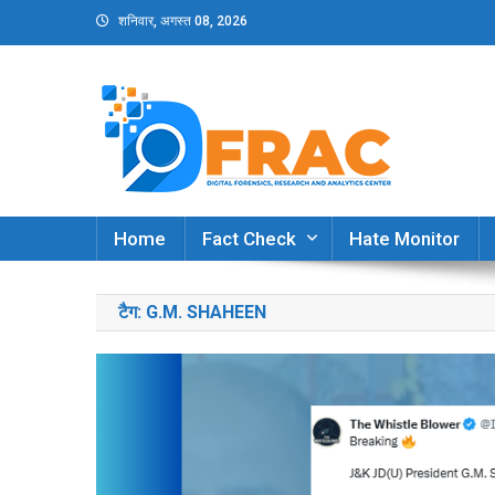
Skip
शनिवार, अगस्त 08, 2026
to
content
DFRAC_ORG
Digital Forensics, Research and Analytics Cent
Home
Fact Check
Hate Monitor
टैग:
G.M. SHAHEEN