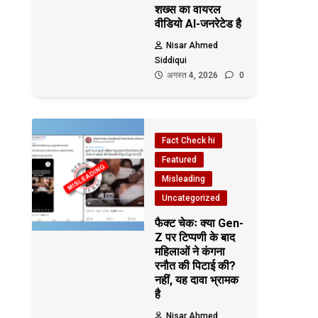
शख्स का वायरल
वीडियो AI-जनरेटेड है
Nisar Ahmed
Siddiqui
अगस्त 4, 2026
0
Fact Check hi
Featured
Misleading
Uncategorized
फैक्ट चेकः क्या Gen-
Z पर टिप्पणी के बाद
महिलाओं ने कंगना
रनौत की पिटाई की?
नहीं, यह दावा भ्रामक
है
Nisar Ahmed