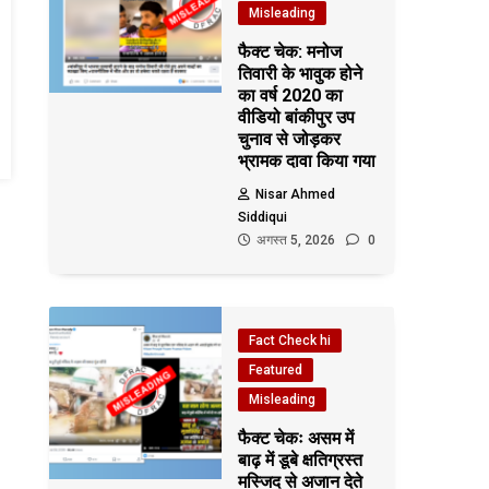
Misleading
फैक्ट चेक: मनोज
तिवारी के भावुक होने
का वर्ष 2020 का
वीडियो बांकीपुर उप
चुनाव से जोड़कर
भ्रामक दावा किया गया
Nisar Ahmed
Siddiqui
अगस्त 5, 2026
0
Fact Check hi
Featured
Misleading
फैक्ट चेकः असम में
बाढ़ में डूबे क्षतिग्रस्त
मस्जिद से अजान देते