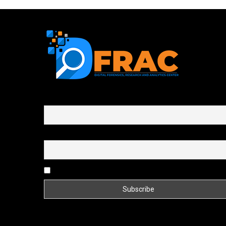
First name or full name
Email
By continuing, you accept the privacy policy