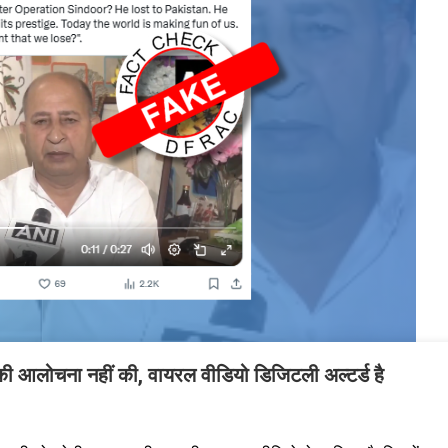
 की आलोचना नहीं की, वायरल वीडियो डिजिटली अल्टर्ड है