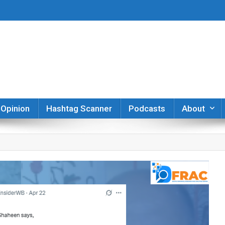
er
Opinion
Hashtag Scanner
Podcasts
About